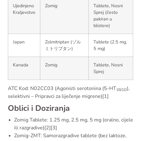
Ujedinjeno
Zomig
Tablete, Nosni
Kraljevstvo
Sprej (često
pakiran u
blistere)
Japan
Zolmitriptan (ゾル
Tablete (2.5 mg,
ミトリプタン)
5 mg)
Kanada
Zomig
Tablete, Nosni
Sprej
ATC Kod: N02CC03 (Agonisti serotonina (5-HT
),
1B/1D
selektivni – Pripravci za liječenje migrene)[1]
Oblici i Doziranja
Zomig Tablete: 1.25 mg, 2.5 mg, 5 mg (oralno, cijele
ili razgradive)[2][3]
Zomig-ZMT: Samorazgradive tablete (bez laktoze,