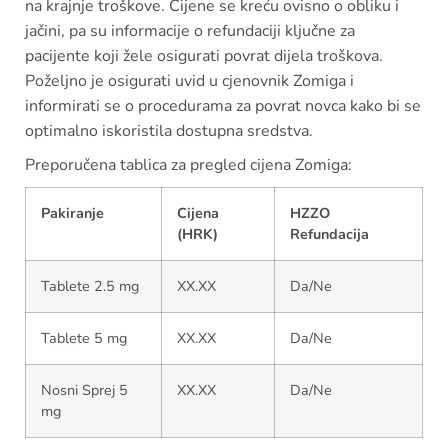
na krajnje troškove. Cijene se kreću ovisno o obliku i
jačini, pa su informacije o refundaciji ključne za
pacijente koji žele osigurati povrat dijela troškova.
Poželjno je osigurati uvid u cjenovnik Zomiga i
informirati se o procedurama za povrat novca kako bi se
optimalno iskoristila dostupna sredstva.
Preporučena tablica za pregled cijena Zomiga:
Pakiranje
Cijena
HZZO
(HRK)
Refundacija
Tablete 2.5 mg
XX.XX
Da/Ne
Tablete 5 mg
XX.XX
Da/Ne
Nosni Sprej 5
XX.XX
Da/Ne
mg