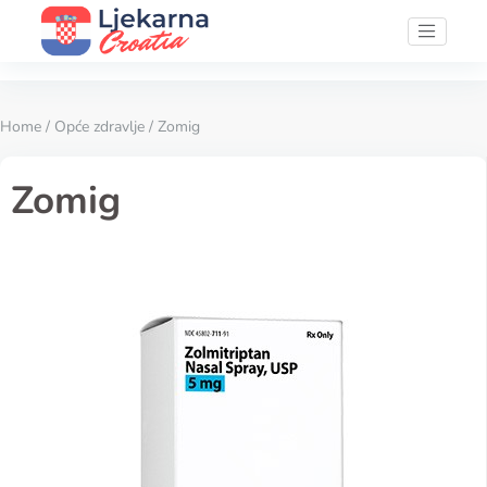
Home
/
Opće zdravlje
/ Zomig
Zomig