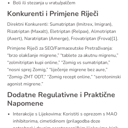
Boli ili stezanja u vratu/palčem
Konkurenti i Primjene Riječi
Direktni Konkurenti: Sumatriptan (Imitrex, Imigran),
Rizatriptan (Maxalt), Eletriptan (Relpax), Almotriptan
(Axert), Naratriptan (Amerge), Frovatriptan (Frova)[1].
Primjene Riječi za SEO/Farmaceutske Pretraživanja:
“brzo olakšanje migrene,” “tablete za akutnu migrenu,”
“zolmitriptan kupi online,” “Zomig vs sumatriptan,”
“nosni sprej Zomig,” “liječenje migrene bez aure,”
“Zomig-ZMT ODT,” “Zomig recept online,” “serotoninski
agonist migrene.”
Dodatne Regulativne i Praktične
Napomene
Interakcije s Lijekovima: Koristiti s oprezom s MAO
inhibitorima, cimetidinom (prilagodba doze