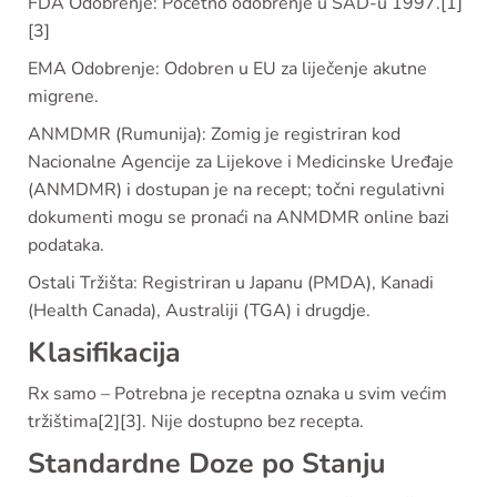
FDA Odobrenje: Početno odobrenje u SAD-u 1997.[1]
[3]
EMA Odobrenje: Odobren u EU za liječenje akutne
migrene.
ANMDMR (Rumunija): Zomig je registriran kod
Nacionalne Agencije za Lijekove i Medicinske Uređaje
(ANMDMR) i dostupan je na recept; točni regulativni
dokumenti mogu se pronaći na ANMDMR online bazi
podataka.
Ostali Tržišta: Registriran u Japanu (PMDA), Kanadi
(Health Canada), Australiji (TGA) i drugdje.
Klasifikacija
Rx samo – Potrebna je receptna oznaka u svim većim
tržištima[2][3]. Nije dostupno bez recepta.
Standardne Doze po Stanju