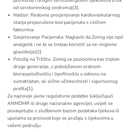
potrebna) i drugim serotonergičkim lijekovima (rizik
od serotoninskog sindroma)[3].
Nadzor: Redovno procjenjivanje kardiovaskularnog
stanja preporučeno kod pacijenata s rizičnim
faktorima.
Savjetovanje Pacijenata: Naglasiti da Zomig nije opći
analgetik i ne bi se trebao koristiti za ne-migrene
glavobolje[2].
Položaj na Tržištu: Zomig se pozicionira kao triptan
druge generacije, s poboljšanom oralnom
bioraspoloživošću i lipofilnošću u odnosu na
sumatriptan, ali slične učinkovitosti i sigurnosnog
profila[1].
Za najnovije javne regulativne podatke (uključujući
ANMDMR ili druge nacionalne agencije), uvijek se
posavjetujte s službenom bazom podataka lijekova ili
uputama za proizvod koje se pružaju s lijekovima u
vašem području.