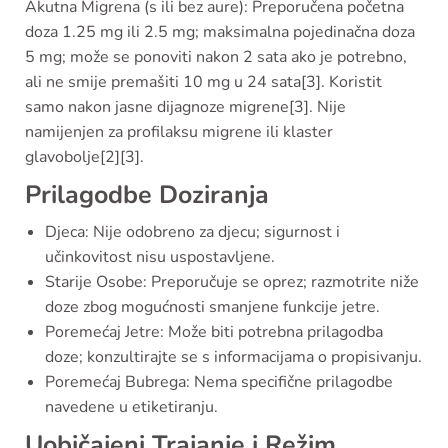
Akutna Migrena (s ili bez aure): Preporučena početna
doza 1.25 mg ili 2.5 mg; maksimalna pojedinačna doza
5 mg; može se ponoviti nakon 2 sata ako je potrebno,
ali ne smije premašiti 10 mg u 24 sata[3]. Koristit
samo nakon jasne dijagnoze migrene[3]. Nije
namijenjen za profilaksu migrene ili klaster
glavobolje[2][3].
Prilagodbe Doziranja
Djeca: Nije odobreno za djecu; sigurnost i
učinkovitost nisu uspostavljene.
Starije Osobe: Preporučuje se oprez; razmotrite niže
doze zbog mogućnosti smanjene funkcije jetre.
Poremećaj Jetre: Može biti potrebna prilagodba
doze; konzultirajte se s informacijama o propisivanju.
Poremećaj Bubrega: Nema specifične prilagodbe
navedene u etiketiranju.
Uobičajeni Trajanje i Režim