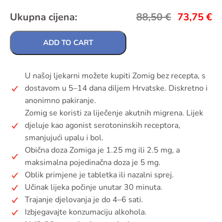
Ukupna cijena:
88,50
€
73,75
€
ADD TO CART
U našoj ljekarni možete kupiti Zomig bez recepta, s
dostavom u 5–14 dana diljem Hrvatske. Diskretno i
anonimno pakiranje.
Zomig se koristi za liječenje akutnih migrena. Lijek
djeluje kao agonist serotoninskih receptora,
smanjujući upalu i bol.
Obična doza Zomiga je 1.25 mg ili 2.5 mg, a
maksimalna pojedinačna doza je 5 mg.
Oblik primjene je tabletka ili nazalni sprej.
Učinak lijeka počinje unutar 30 minuta.
Trajanje djelovanja je do 4–6 sati.
Izbjegavajte konzumaciju alkohola.