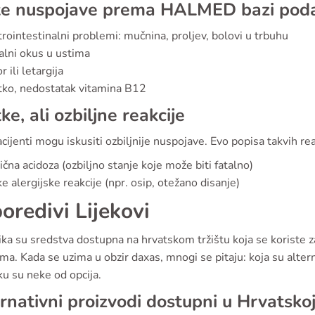
te nuspojave prema HALMED bazi pod
rointestinalni problemi: mučnina, proljev, bolovi u trbuhu
lni okus u ustima
 ili letargija
tko, nedostatak vitamina B12
tke, ali ozbiljne reakcije
cijenti mogu iskusiti ozbiljnije nuspojave. Evo popisa takvih rea
ična acidoza (ozbiljno stanje koje može biti fatalno)
e alergijske reakcije (npr. osip, otežano disanje)
oredivi Lijekovi
ka su sredstva dostupna na hrvatskom tržištu koja se koriste z
ma. Kada se uzima u obzir daxas, mnogi se pitaju: koja su alter
u su neke od opcija.
rnativni proizvodi dostupni u Hrvatsko