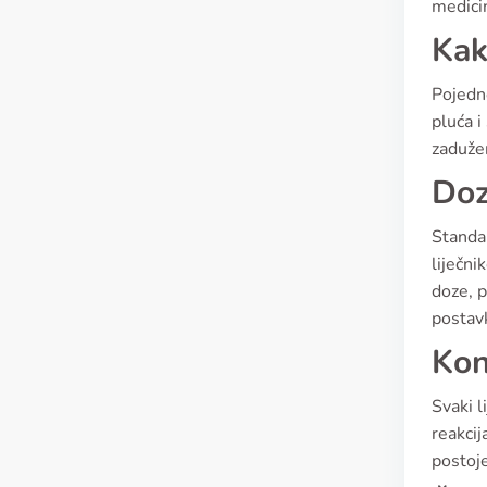
medici
Kak
Pojedn
pluća 
zadužen
Doz
Standar
liječni
doze, p
postavk
Kon
Svaki l
reakcij
postoje