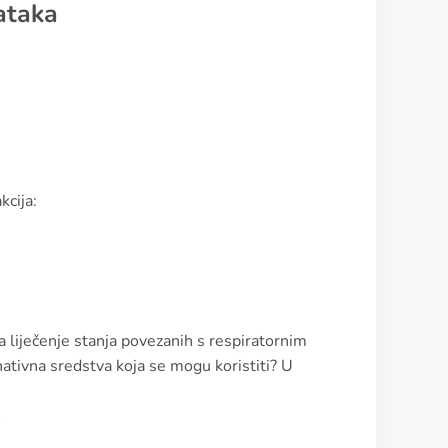
ataka
kcija:
a liječenje stanja povezanih s respiratornim
nativna sredstva koja se mogu koristiti? U
j