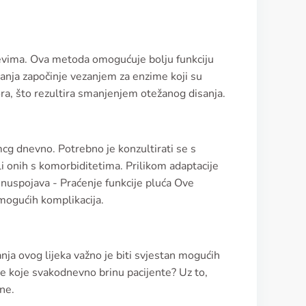
tevima. Ova metoda omogućuje bolju funkciju
anja započinje vezanjem za enzime koji su
ra, što rezultira smanjenjem otežanog disanja.
cg dnevno. Potrebno je konzultirati se s
i onih s komorbiditetima. Prilikom adaptacije
a nuspojava - Praćenje funkcije pluća Ove
 mogućih komplikacija.
nja ovog lijeka važno je biti svjestan mogućih
ave koje svakodnevno brinu pacijente? Uz to,
sne.