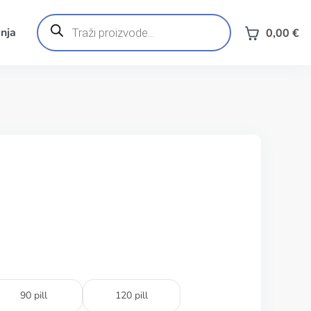
Products
search
nja
0,00
€
90 pill
120 pill