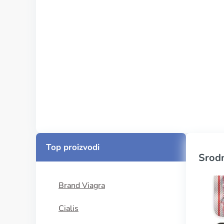
Top proizvodi
Srodn
Brand Viagra
Cialis