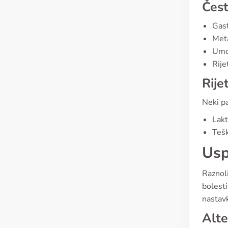
Čes
Gast
Meta
Umor
Rije
Rije
Neki pa
Lakt
Tešk
Usp
Raznoli
bolesti
nastavk
Alte