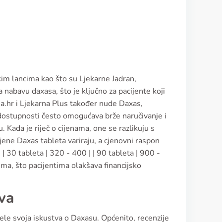
kim lancima kao što su Ljekarne Jadran,
 nabavu daxasa, što je ključno za pacijente koji
rna.hr i Ljekarna Plus također nude Daxas,
ostupnosti često omogućava brže naručivanje i
. Kada je riječ o cijenama, one se razlikuju s
ijene Daxas tableta variraju, a cjenovni raspon
| | 30 tableta | 320 - 400 | | 90 tableta | 900 -
ma, što pacijentima olakšava financijsko
tva
jele svoja iskustva o Daxasu. Općenito, recenzije