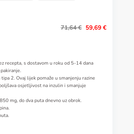
71,64
€
59,69
€
bez recepta, s dostavom u roku od 5-14 dana
pakiranje.
a tipa 2. Ovaj lijek pomaže u smanjenju razine
ljšava osjetljivost na inzulin i smanjuje
850 mg, do dva puta dnevno uz obrok.
pina.
nuta.