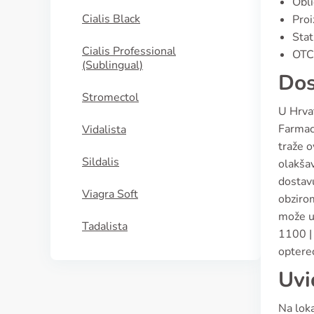
Obli
Cialis Black
Proi
Stat
Cialis Professional
OTC 
(Sublingual)
Dos
Stromectol
U Hrvat
Farmaci
Vidalista
traže o
Sildalis
olakša
dostavu
Viagra Soft
obzirom
može uk
Tadalista
1100 | 
optere
Uvi
Na loka