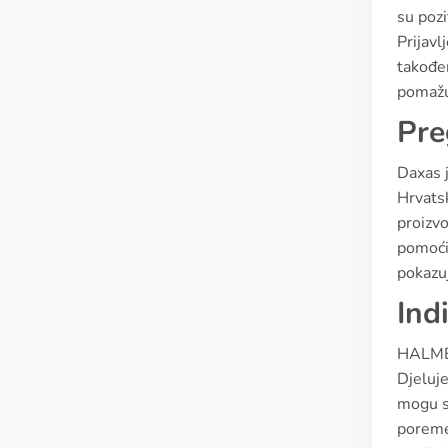
su pozi
Prijavl
također
pomažu
Pre
Daxas j
Hrvatsk
proizvo
pomoći 
pokazu
Ind
HALMED
Djeluj
mogu se
poreme