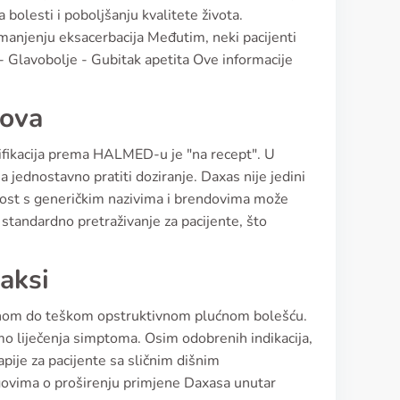
bolesti i poboljšanju kvalitete života.
 smanjenju eksacerbacija Međutim, neki pacijenti
 - Glavobolje - Gubitak apetita Ove informacije
dova
asifikacija prema HALMED-u je "na recept". U
 jednostavno pratiti doziranje. Daxas nije jedini
natost s generičkim nazivima i brendovima može
 standardno pretraživanje za pacijente, što
aksi
enom do teškom opstruktivnom plućnom bolešću.
o liječenja simptoma. Osim odobrenih indikacija,
apije za pacijente sa sličnim dišnim
ugovima o proširenju primjene Daxasa unutar