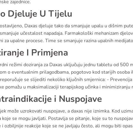
nske zajednice.
o Djeluje U Tijelu
ostavljeno, Daxas djeluje tako da smanjuje upalu u dišnim pu
i smanjuje učestalost napadaja. Farmakološki mehanizam djelov
i za upalne procese. Time se smanjuje razina upalnih medijato
iranje I Primjena
dni režimi doziranja za Daxas uključuju jednu tabletu od 500 m
kom o eventualnim prilagodbama, pogotovo kod starijih osoba il
reporučuje se slijediti nekoliko ključnih smjernica: - Prevencij
e pomažu u maksimalizaciji terapijskog učinka i minimiziranju
traindikacije i Nuspojave
ijek može uzrokovati nuspojave, a daxas nije iznimka. Kod uzima
a koje se mogu javljati. Postavlja se pitanje, koje su to nuspoj
 i ozbiljnije reakcije koje se ne javljaju često, ali mogu biti opa