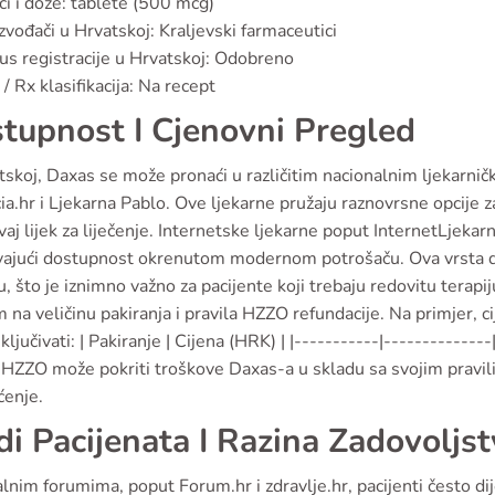
ci i doze: tablete (500 mcg)
zvođači u Hrvatskoj: Kraljevski farmaceutici
us registracije u Hrvatskoj: Odobreno
/ Rx klasifikacija: Na recept
tupnost I Cjenovni Pregled
skoj, Daxas se može pronaći u različitim nacionalnim ljekarnič
a.hr i Ljekarna Pablo. Ove ljekarne pružaju raznovrsne opcije za
vaj lijek za liječenje. Internetske ljekarne poput InternetLjeka
vajući dostupnost okrenutom modernom potrošaču. Ova vrsta d
, što je iznimno važno za pacijente koji trebaju redovitu terapiju
 na veličinu pakiranja i pravila HZZO refundacije. Na primjer, c
ljučivati: | Pakiranje | Cijena (HRK) | |-----------|--------------
HZZO može pokriti troškove Daxas-a u skladu sa svojim pravili
ćenje.
di Pacijenata I Razina Zadovoljs
lnim forumima, poput Forum.hr i zdravlje.hr, pacijenti često di