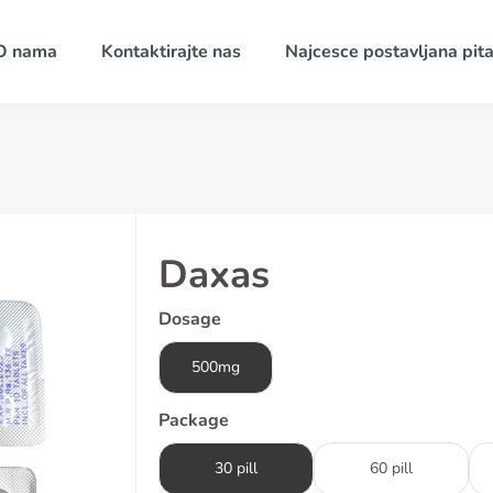
O nama
Kontaktirajte nas
Najcesce postavljana pita
Daxas
Dosage
500mg
Package
30 pill
60 pill