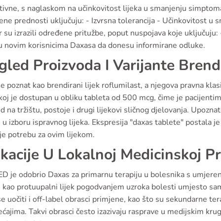
tivne, s naglaskom na učinkovitost lijeka u smanjenju simptoma 
jene prednosti uključuju: - Izvrsna tolerancija - Učinkovitost u
 su izrazili određene pritužbe, poput nuspojava koje uključuju:
 novim korisnicima Daxasa da donesu informirane odluke.
gled Proizvoda I Varijante Bren
e poznat kao brendirani lijek roflumilast, a njegova pravna kl
oj je dostupan u obliku tableta od 500 mcg, čime je pacijentima
d na tržištu, postoje i drugi lijekovi sličnog djelovanja. Upoz
u izboru ispravnog lijeka. Ekspresija "daxas tablete" postala je
je potrebu za ovim lijekom.
ikacije U Lokalnoj Medicinskoj Pr
 je odobrio Daxas za primarnu terapiju u bolesnika s umjer
e kao protuupalni lijek pogodvanjem uzroka bolesti umjesto sam
 uočiti i off-label obrasci primjene, kao što su sekundarne ter
ćajima. Takvi obrasci često izazivaju rasprave u medijskim kr