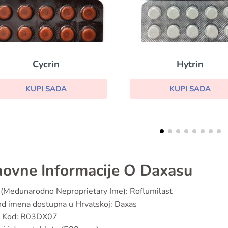
Hytrin
Stromectol
KUPI SADA
KUPI SADA
ovne Informacije O Daxasu
(Međunarodno Neproprietary Ime): Roflumilast
d imena dostupna u Hrvatskoj: Daxas
 Kod: R03DX07