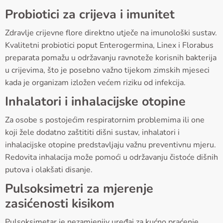
Probiotici za crijeva i imunitet
Zdravlje crijevne flore direktno utječe na imunološki sustav.
Kvalitetni probiotici poput Enterogermina, Linex i Florabus
preparata pomažu u održavanju ravnoteže korisnih bakterija
u crijevima, što je posebno važno tijekom zimskih mjeseci
kada je organizam izložen većem riziku od infekcija.
Inhalatori i inhalacijske otopine
Za osobe s postojećim respiratornim problemima ili one
koji žele dodatno zaštititi dišni sustav, inhalatori i
inhalacijske otopine predstavljaju važnu preventivnu mjeru.
Redovita inhalacija može pomoći u održavanju čistoće dišnih
putova i olakšati disanje.
Pulsoksimetri za mjerenje
zasićenosti kisikom
Pulsoksimetar je nezamjenjiv uređaj za kućno praćenje