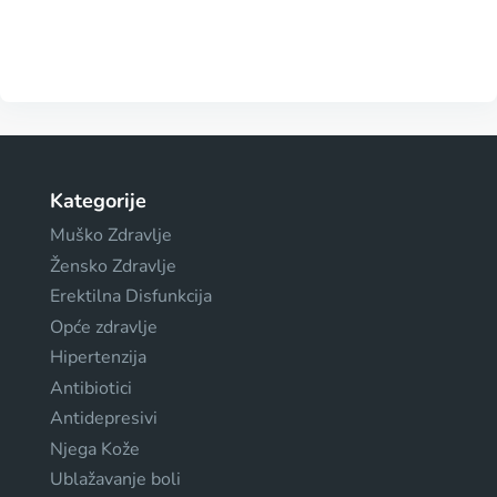
Kategorije
Muško Zdravlje
Žensko Zdravlje
Erektilna Disfunkcija
Opće zdravlje
Hipertenzija
Antibiotici
Antidepresivi
Njega Kože
Ublažavanje boli