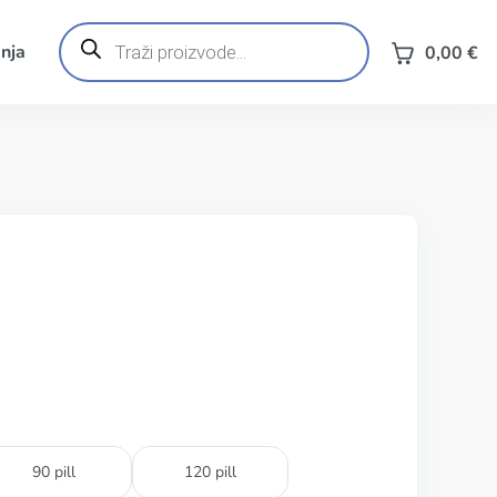
Products
search
nja
0,00
€
90 pill
120 pill