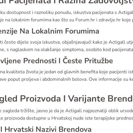
di Pacijenata I Razina Zadovoljs
ku dostupnost i raznoliku ponudu, iskustva pacijenata s Actig
je na lokalnim forumima kao što su Forum.hr i zdravlje.hr koje 
enzije Na Lokalnim Forumima
ti često dijele svoja iskustva, objašnjavajući kako je Actigall u
vne, s naglaskom na olakšanje simptoma, osobito kod pacijena
avljene Prednosti I Česte Pritužbe
a kvaliteta života je jedan od glavnih benefita koje pacijenti 
ve poput proljeva i abdominalnih bolova. Ove informacije su ko
gled Proizvoda I Varijante Bren
 sagleda tržište, jasno je da je Actigall najpoznatiji oblik ursode
te proizvoda dostupne u Hrvatskoj nude iste terapijske prednos
I Hrvatski Nazivi Brendova