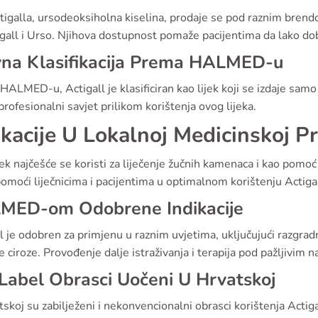
igalla, ursodeoksiholna kiselina, prodaje se pod raznim brendo
gall i Urso. Njihova dostupnost pomaže pacijentima da lako dob
vna Klasifikacija Prema HALMED-u
ALMED-u, Actigall je klasificiran kao lijek koji se izdaje samo 
profesionalni savjet prilikom korištenja ovog lijeka.
ikacije U Lokalnoj Medicinskoj Pr
jek najčešće se koristi za liječenje žučnih kamenaca i kao pomoć 
moći liječnicima i pacijentima u optimalnom korištenju Actigal
MED-om Odobrene Indikacije
l je odobren za primjenu u raznim uvjetima, uključujući razgra
ne ciroze. Provođenje dalje istraživanja i terapija pod pažljivim 
Label Obrasci Uočeni U Hrvatskoj
skoj su zabilježeni i nekonvencionalni obrasci korištenja Acti