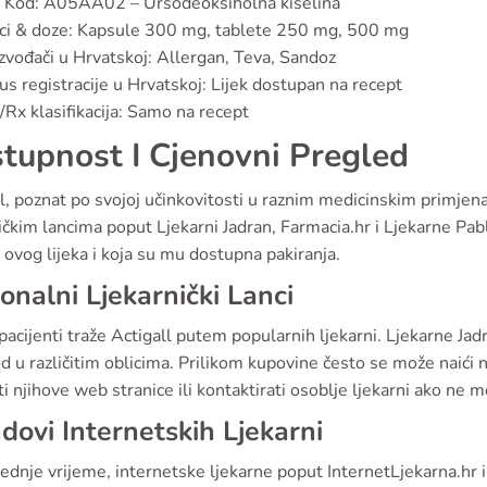
 Kod: A05AA02 – Ursodeoksiholna kiselina
ci & doze: Kapsule 300 mg, tablete 250 mg, 500 mg
zvođači u Hrvatskoj: Allergan, Teva, Sandoz
us registracije u Hrvatskoj: Lijek dostupan na recept
Rx klasifikacija: Samo na recept
tupnost I Cjenovni Pregled
l, poznat po svojoj učinkovitosti u raznim medicinskim primje
ičkim lancima poput Ljekarni Jadran, Farmacia.hr i Ljekarne Pablo
 ovog lijeka i koja su mu dostupna pakiranja.
onalni Ljekarnički Lanci
acijenti traže Actigall putem popularnih ljekarni. Ljekarne Jad
d u različitim oblicima. Prilikom kupovine često se može naići n
ti njihove web stranice ili kontaktirati osoblje ljekarni ako ne m
dovi Internetskih Ljekarni
ednje vrijeme, internetske ljekarne poput InternetLjekarna.hr 