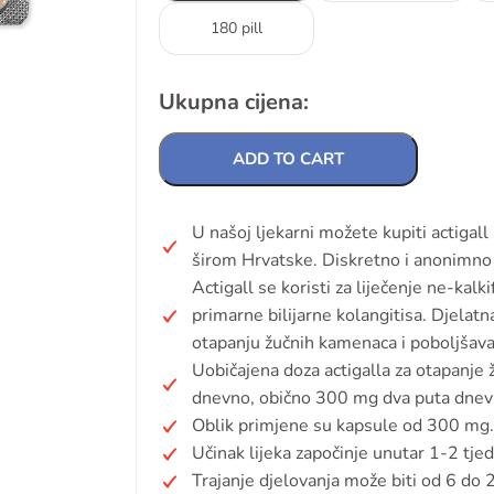
180 pill
Ukupna cijena:
ADD TO CART
U našoj ljekarni možete kupiti actigal
širom Hrvatske. Diskretno i anonimno 
Actigall se koristi za liječenje ne-kalk
primarne bilijarne kolangitisa. Djelat
otapanju žučnih kamenaca i poboljšava 
Uobičajena doza actigalla za otapanje
dnevno, obično 300 mg dva puta dnev
Oblik primjene su kapsule od 300 mg.
Učinak lijeka započinje unutar 1-2 tjedn
Trajanje djelovanja može biti od 6 do 