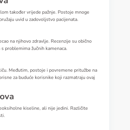
tva
allom također vrijede pažnje. Postoje mnoge
pružaju uvid u zadovoljstvo pacijenata.
tjecao na njihovo zdravlje. Recenzije su obično
ta s problemima žučnih kamenaca.
ističu. Međutim, postoje i povremene pritužbe na
risne za buduće korisnike koji razmatraju ovaj
dova
oksiholne kiseline, ali nije jedini. Različite
ti.