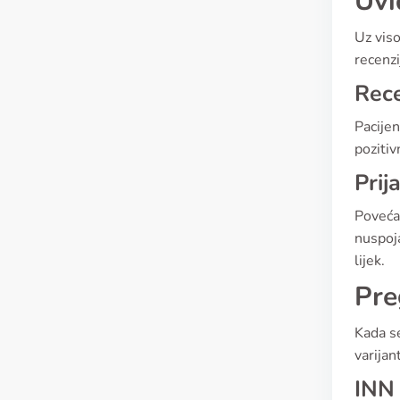
Uvi
Uz viso
recenzi
Rec
Pacijen
poziti
Prij
Povećan
nuspoja
lijek.
Pre
Kada se
varijan
INN 