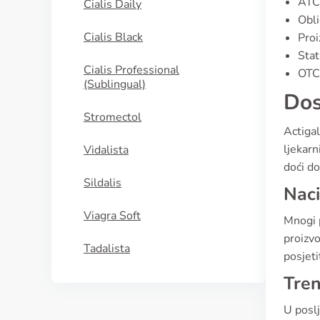
ATC
Cialis Daily
Obli
Cialis Black
Proi
Stat
Cialis Professional
OTC/
(Sublingual)
Dos
Stromectol
Actigal
ljekarn
Vidalista
doći do
Sildalis
Naci
Viagra Soft
Mnogi p
proizvo
Tadalista
posjeti
Tren
U poslj