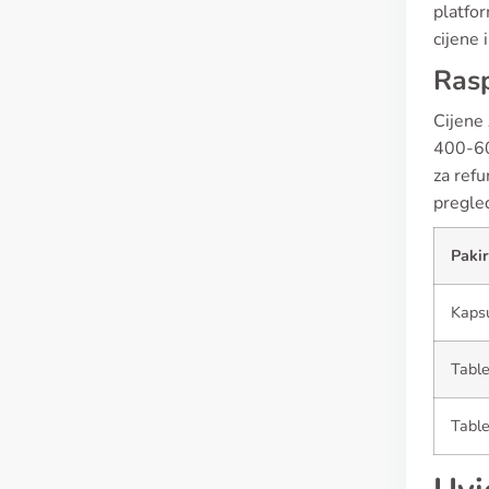
platfor
cijene 
Rasp
Cijene 
400-60
za refu
pregled
Pakir
Kaps
Tabl
Tabl