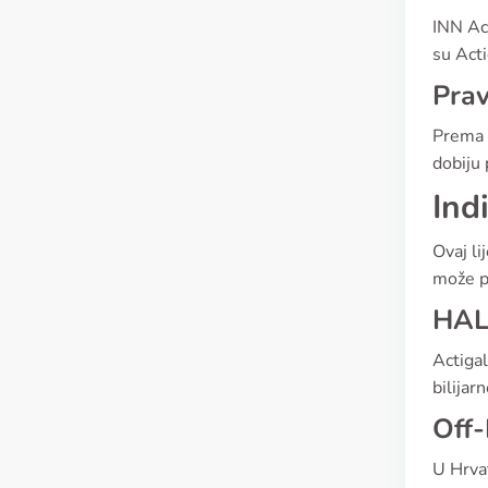
INN Act
su Acti
Pra
Prema H
dobiju 
Ind
Ovaj li
može po
HAL
Actigal
bilijar
Off-
U Hrvat