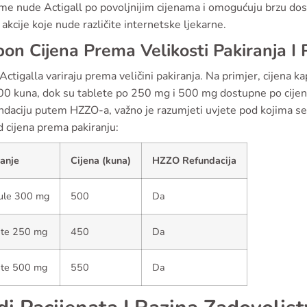
me nude Actigall po povoljnijim cijenama i omogućuju brzu dosta
i akcije koje nude različite internetske ljekarne.
on Cijena Prema Velikosti Pakiranja I
Actigalla variraju prema veličini pakiranja. Na primjer, cijena
0 kuna, dok su tablete po 250 mg i 500 mg dostupne po cijenam
ndaciju putem HZZO-a, važno je razumjeti uvjete pod kojima se
 cijena prema pakiranju:
anje
Cijena (kuna)
HZZO Refundacija
ule 300 mg
500
Da
ete 250 mg
450
Da
ete 500 mg
550
Da