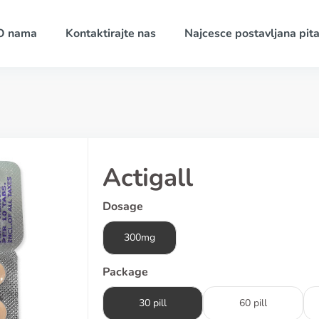
O nama
Kontaktirajte nas
Najcesce postavljana pita
Actigall
Dosage
300mg
Package
30 pill
60 pill