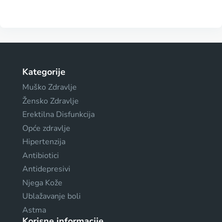
Kategorije
Muško Zdravlje
Žensko Zdravlje
Erektilna Disfunkcija
Opće zdravlje
Hipertenzija
Antibiotici
Antidepresivi
Njega Kože
Ublažavanje boli
Astma
Korisne informacije