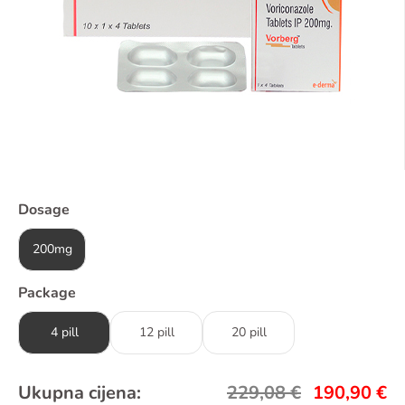
Dosage
200mg
Package
4 pill
12 pill
20 pill
Ukupna cijena:
229,08
€
190,90
€