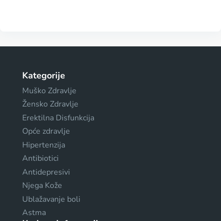
Kategorije
Muško Zdravlje
Žensko Zdravlje
Erektilna Disfunkcija
Opće zdravlje
Hipertenzija
Antibiotici
Antidepresivi
Njega Kože
Ublažavanje boli
Astma