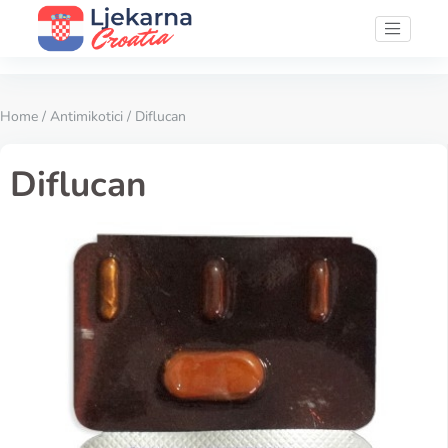
Home
/
Antimikotici
/ Diflucan
Diflucan