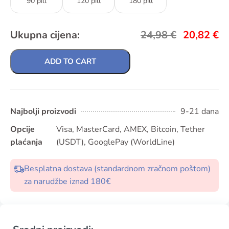
90 pill
120 pill
180 pill
Ukupna cijena:
24,98
€
20,82
€
ADD TO CART
Najbolji proizvodi
9-21 dana
Opcije
Visa, MasterCard, AMEX, Bitcoin, Tether
plaćanja
(USDT), GooglePay (WorldLine)
Besplatna dostava (standardnom zračnom poštom)
za narudžbe iznad 180€