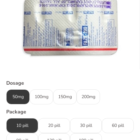
Dosage
50mg
100mg
150mg
200mg
Package
10 pill
20 pill
30 pill
60 pill