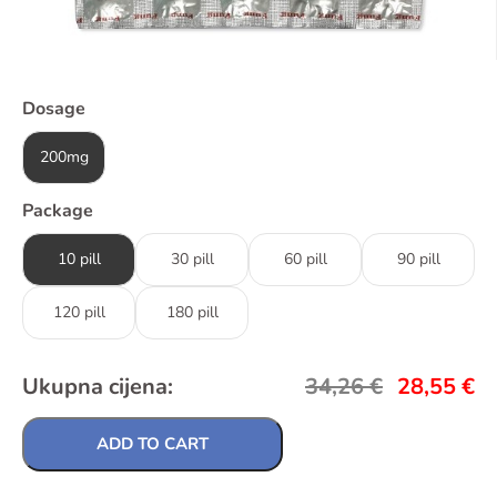
Dosage
200mg
Package
10 pill
30 pill
60 pill
90 pill
120 pill
180 pill
Ukupna cijena:
34,26
€
28,55
€
ADD TO CART