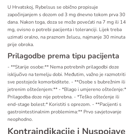
U Hrvatskoj, Rybelsus se obično propisuje
započinjanjem s dozom od 3 mg dnevno tokom prva 30
dana. Nakon toga, doza se može povećati na 7 mg ili 14
mg, ovisno o potrebi pacijenta i toleranciji. Lijek treba
uzimati oralno, na praznom želucu, najmanje 30 minuta
prije obroka.
Prilagodbe prema tipu pacijenta
- **Starije osobe:** Nema potrebnih prilagodbi doze
isključivo na temelju dobi. Međutim, važno je razmotriti
sve postojeće komorbiditete. - **Osobe s bubrežnim ili
jetrenim oštećenjem:** - *Blago i umjereno oštećenje:*
Prilagodba doze nije potrebna. - *Teško oštećenje ili
end-stage bolest:* Koristiti s oprezom. - **Pacijenti s
gastrointestinalnim problemima:** Prvo savjetovanje
neophodno.
Kontraindikacije i Nuspojave