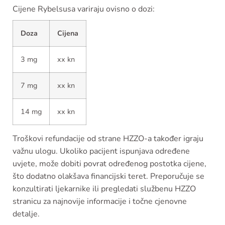
Cijene Rybelsusa variraju ovisno o dozi:
Doza
Cijena
3 mg
xx kn
7 mg
xx kn
14 mg
xx kn
Troškovi refundacije od strane HZZO-a također igraju
važnu ulogu. Ukoliko pacijent ispunjava određene
uvjete, može dobiti povrat određenog postotka cijene,
što dodatno olakšava financijski teret. Preporučuje se
konzultirati ljekarnike ili pregledati službenu HZZO
stranicu za najnovije informacije i točne cjenovne
detalje.