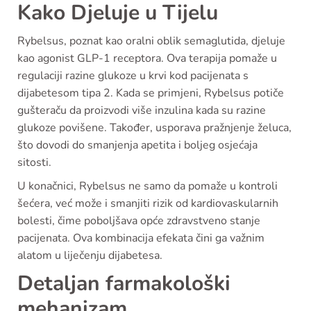
Kako Djeluje u Tijelu
Rybelsus, poznat kao oralni oblik semaglutida, djeluje
kao agonist GLP-1 receptora. Ova terapija pomaže u
regulaciji razine glukoze u krvi kod pacijenata s
dijabetesom tipa 2. Kada se primjeni, Rybelsus potiče
gušteraču da proizvodi više inzulina kada su razine
glukoze povišene. Također, usporava pražnjenje želuca,
što dovodi do smanjenja apetita i boljeg osjećaja
sitosti.
U konačnici, Rybelsus ne samo da pomaže u kontroli
šećera, već može i smanjiti rizik od kardiovaskularnih
bolesti, čime poboljšava opće zdravstveno stanje
pacijenata. Ova kombinacija efekata čini ga važnim
alatom u liječenju dijabetesa.
Detaljan farmakološki
mehanizam