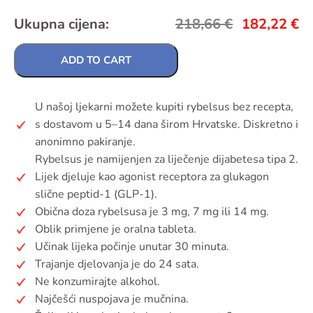
Ukupna cijena:
218,66
€
182,22
€
ADD TO CART
U našoj ljekarni možete kupiti rybelsus bez recepta,
s dostavom u 5–14 dana širom Hrvatske. Diskretno i
anonimno pakiranje.
Rybelsus je namijenjen za liječenje dijabetesa tipa 2.
Lijek djeluje kao agonist receptora za glukagon
slične peptid-1 (GLP-1).
Obična doza rybelsusa je 3 mg, 7 mg ili 14 mg.
Oblik primjene je oralna tableta.
Učinak lijeka počinje unutar 30 minuta.
Trajanje djelovanja je do 24 sata.
Ne konzumirajte alkohol.
Najčešći nuspojava je mučnina.