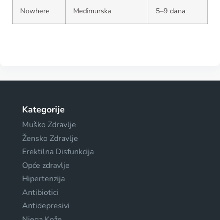
Nowhere
Međimurska
5–9 dana
Kategorije
Muško Zdravlje
Žensko Zdravlje
Erektilna Disfunkcija
Opće zdravlje
Hipertenzija
Antibiotici
Antidepresivi
Njega Kože