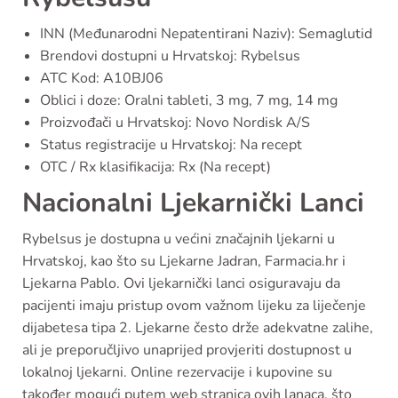
INN (Međunarodni Nepatentirani Naziv): Semaglutid
Brendovi dostupni u Hrvatskoj: Rybelsus
ATC Kod: A10BJ06
Oblici i doze: Oralni tableti, 3 mg, 7 mg, 14 mg
Proizvođači u Hrvatskoj: Novo Nordisk A/S
Status registracije u Hrvatskoj: Na recept
OTC / Rx klasifikacija: Rx (Na recept)
Nacionalni Ljekarnički Lanci
Rybelsus je dostupna u većini značajnih ljekarni u
Hrvatskoj, kao što su Ljekarne Jadran, Farmacia.hr i
Ljekarna Pablo. Ovi ljekarnički lanci osiguravaju da
pacijenti imaju pristup ovom važnom lijeku za liječenje
dijabetesa tipa 2. Ljekarne često drže adekvatne zalihe,
ali je preporučljivo unaprijed provjeriti dostupnost u
lokalnoj ljekarni. Online rezervacije i kupovine su
također mogući putem web stranica ovih lanaca, što