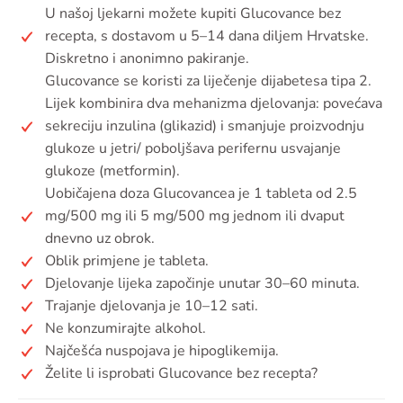
U našoj ljekarni možete kupiti Glucovance bez
recepta, s dostavom u 5–14 dana diljem Hrvatske.
Diskretno i anonimno pakiranje.
Glucovance se koristi za liječenje dijabetesa tipa 2.
Lijek kombinira dva mehanizma djelovanja: povećava
sekreciju inzulina (glikazid) i smanjuje proizvodnju
glukoze u jetri/ poboljšava perifernu usvajanje
glukoze (metformin).
Uobičajena doza Glucovancea je 1 tableta od 2.5
mg/500 mg ili 5 mg/500 mg jednom ili dvaput
dnevno uz obrok.
Oblik primjene je tableta.
Djelovanje lijeka započinje unutar 30–60 minuta.
Trajanje djelovanja je 10–12 sati.
Ne konzumirajte alkohol.
Najčešća nuspojava je hipoglikemija.
Želite li isprobati Glucovance bez recepta?