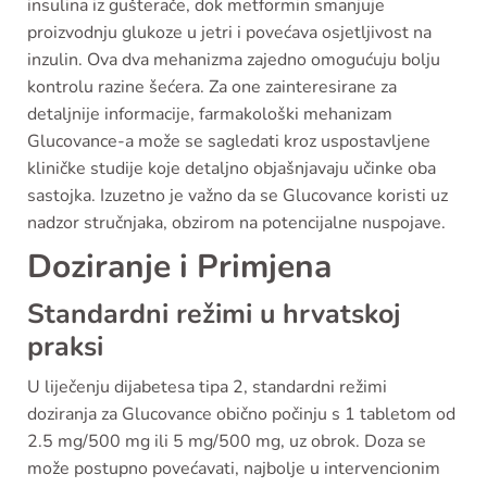
insulina iz gušterače, dok metformin smanjuje
proizvodnju glukoze u jetri i povećava osjetljivost na
inzulin. Ova dva mehanizma zajedno omogućuju bolju
kontrolu razine šećera. Za one zainteresirane za
detaljnije informacije, farmakološki mehanizam
Glucovance-a može se sagledati kroz uspostavljene
kliničke studije koje detaljno objašnjavaju učinke oba
sastojka. Izuzetno je važno da se Glucovance koristi uz
nadzor stručnjaka, obzirom na potencijalne nuspojave.
Doziranje i Primjena
Standardni režimi u hrvatskoj
praksi
U liječenju dijabetesa tipa 2, standardni režimi
doziranja za Glucovance obično počinju s 1 tabletom od
2.5 mg/500 mg ili 5 mg/500 mg, uz obrok. Doza se
može postupno povećavati, najbolje u intervencionim