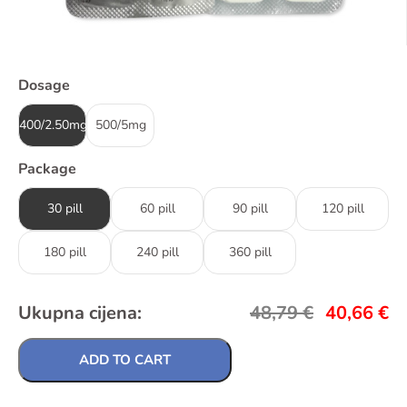
Dosage
400/2.50mg
500/5mg
Package
30 pill
60 pill
90 pill
120 pill
180 pill
240 pill
360 pill
Ukupna cijena:
48,79
€
40,66
€
ADD TO CART