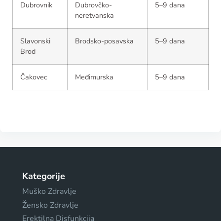
Dubrovnik
Dubrovčko-
5–9 dana
neretvanska
Slavonski
Brodsko-posavska
5–9 dana
Brod
Čakovec
Međimurska
5–9 dana
Kategorije
Muško Zdravlje
Žensko Zdravlje
Erektilna Disfunkcija