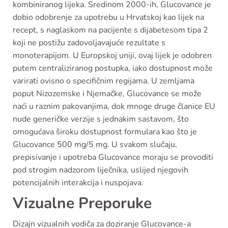
kombiniranog lijeka. Sredinom 2000-ih, Glucovance je
dobio odobrenje za upotrebu u Hrvatskoj kao lijek na
recept, s naglaskom na pacijente s dijabetesom tipa 2
koji ne postižu zadovoljavajuće rezultate s
monoterapijom. U Europskoj uniji, ovaj lijek je odobren
putem centraliziranog postupka, iako dostupnost može
varirati ovisno o specifičnim regijama. U zemljama
poput Nizozemske i Njemačke, Glucovance se može
naći u raznim pakovanjima, dok mnoge druge članice EU
nude generičke verzije s jednakim sastavom, što
omogućava široku dostupnost formulara kao što je
Glucovance 500 mg/5 mg. U svakom slučaju,
prepisivanje i upotreba Glucovance moraju se provoditi
pod strogim nadzorom liječnika, uslijed njegovih
potencijalnih interakcija i nuspojava.
Vizualne Preporuke
Dizajn vizualnih vodiča za doziranje Glucovance-a