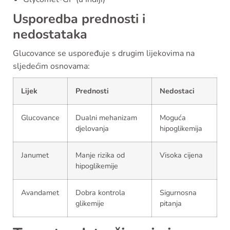
Usporedba prednosti i
nedostataka
Glucovance se uspoređuje s drugim lijekovima na
sljedećim osnovama:
Lijek
Prednosti
Nedostaci
Glucovance
Dualni mehanizam
Moguća
djelovanja
hipoglikemija
Janumet
Manje rizika od
Visoka cijena
hipoglikemije
Avandamet
Dobra kontrola
Sigurnosna
glikemije
pitanja