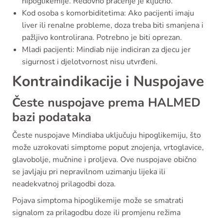
hipoglikemije. Redovno praćenje je ključno.
Kod osoba s komorbiditetima: Ako pacijenti imaju
liver ili renalne probleme, doza treba biti smanjena i
pažljivo kontrolirana. Potrebno je biti oprezan.
Mladi pacijenti: Mindiab nije indiciran za djecu jer
sigurnost i djelotvornost nisu utvrđeni.
Kontraindikacije i Nuspojave
Česte nuspojave prema HALMED
bazi podataka
Česte nuspojave Mindiaba uključuju hipoglikemiju, što
može uzrokovati simptome poput znojenja, vrtoglavice,
glavobolje, mučnine i proljeva. Ove nuspojave obično
se javljaju pri nepravilnom uzimanju lijeka ili
neadekvatnoj prilagodbi doza.
Pojava simptoma hipoglikemije može se smatrati
signalom za prilagodbu doze ili promjenu režima