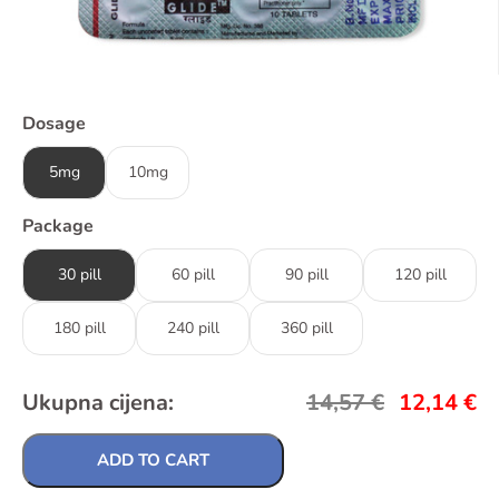
Dosage
5mg
10mg
Package
30 pill
60 pill
90 pill
120 pill
180 pill
240 pill
360 pill
Ukupna cijena:
14,57
€
12,14
€
ADD TO CART