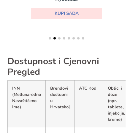
KUPI SADA
Dostupnost i Cjenovni
Pregled
INN
Brendovi
ATC Kod
Oblici i
(Međunarodno
dostupni
doze
Nezaštićeno
u
(npr.
Ime)
Hrvatskoj
tablete,
injekcije,
kreme)