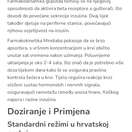
Farmakodinamika glipizida temelji se na njegovoj
sposobnosti da aktivira beta receptore u gušterači, što
dovodi do povećane sekrecije inzulina. Ovaj lijek
također djeluje na periferne stanice, povećavajući
njihovu osjetljivost na inzulin.
Farmakokinetika Mindiaba pokazuje da se brzo
apsorbira, s vršnom koncentracijom u krvi obično
unutar sat vremena nakon uzimanja. Poluvrijeme
uklanjanja je oko 2-4 sata, što znači da je potrebno više
doza tijekom dana kako bi se osigurala pravilna
kontrola šećera u krvi. Tijelo regulira reakcije kroz
složeni sustav hormonskih i nervnih signala,
osiguravajući ravnotežu između unosa hrane, fizičkog
napora i razine inzulina.
Doziranje i Primjena
Standardni režimi u hrvatskoj