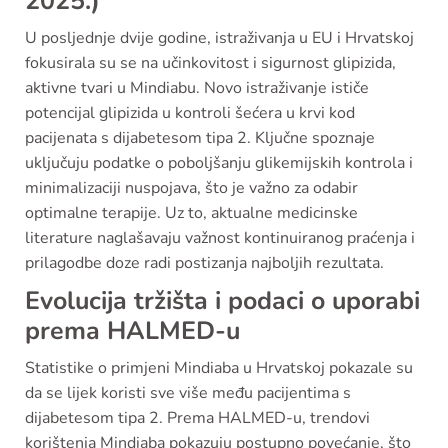
2025.)
U posljednje dvije godine, istraživanja u EU i Hrvatskoj
fokusirala su se na učinkovitost i sigurnost glipizida,
aktivne tvari u Mindiabu. Novo istraživanje ističe
potencijal glipizida u kontroli šećera u krvi kod
pacijenata s dijabetesom tipa 2. Ključne spoznaje
uključuju podatke o poboljšanju glikemijskih kontrola i
minimalizaciji nuspojava, što je važno za odabir
optimalne terapije. Uz to, aktualne medicinske
literature naglašavaju važnost kontinuiranog praćenja i
prilagodbe doze radi postizanja najboljih rezultata.
Evolucija tržišta i podaci o uporabi
prema HALMED-u
Statistike o primjeni Mindiaba u Hrvatskoj pokazale su
da se lijek koristi sve više među pacijentima s
dijabetesom tipa 2. Prema HALMED-u, trendovi
korištenja Mindiaba pokazuju postupno povećanje, što