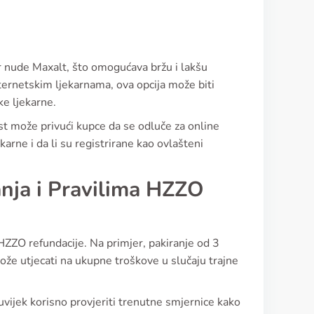
r nude Maxalt, što omogućava bržu i lakšu
ternetskim ljekarnama, ova opcija može biti
ke ljekarne.
t može privući kupce da se odluče za online
arne i da li su registrirane kao ovlašteni
anja i Pravilima HZZO
 HZZO refundacije. Na primjer, pakiranje od 3
može utjecati na ukupne troškove u slučaju trajne
 uvijek korisno provjeriti trenutne smjernice kako