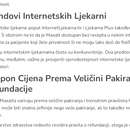
nost.
ndovi Internetskih Ljekarni
tske ljekarne poput InternetLjekarna.hr i Ljekarna Plus takođe
 S obzirom na to da je Maxalt dostupan bez recepta u nekim in
na za pacijente koji žele privatnost ili ne mogu lako doći do fizič
 u internetskim ljekarnama često su konkurentnije. Ova prednos
u, međutim, važno je provjeriti vjerodostojnost internetske ljek
uteri.
pon Cijena Prema Veličini Pakir
undacije
Maxalta variraju prema veličini pakiranja i trenutnim pravilima
 može biti znatno jeftinije nego veće pakiranje, ali to također 
e.
rstvo zdravstva redovito revidira pravila o refundaciji, stoga je