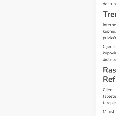
dostup
Tre
Interne
kupnju.
privlač
Cijene
kupovin
distrib
Ras
Ref
Cijene 
tablete
terapij
Minista