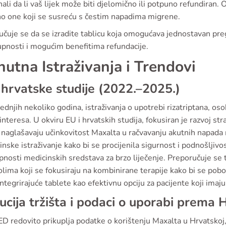
nali da li vaš lijek može biti djelomično ili potpuno refundiran
o one koji se susreću s čestim napadima migrene.
čuje se da se izradite tablicu koja omogućava jednostavan pregl
upnosti i mogućim benefitima refundacije.
nutna Istraživanja i Trendovi
 hrvatske studije (2022.–2025.)
ednjih nekoliko godina, istraživanja o upotrebi rizatriptana, o
interesa. U okviru EU i hrvatskih studija, fokusiran je razvoj st
 naglašavaju učinkovitost Maxalta u račvavanju akutnih napada m
inske istraživanje kako bi se procijenila sigurnost i podnošljivo
pnosti medicinskih sredstava za brzo liječenje. Preporučuje se
lima koji se fokusiraju na kombinirane terapije kako bi se pobo
ntegrirajuće tablete kao efektivnu opciju za pacijente koji imaj
ucija tržišta i podaci o uporabi prem
 redovito prikuplja podatke o korištenju Maxalta u Hrvatskoj,