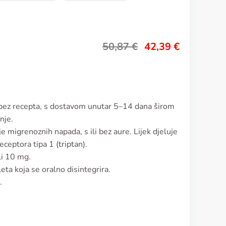
50,87
€
42,39
€
 bez recepta, s dostavom unutar 5–14 dana širom
nje.
e migrenoznih napada, s ili bez aure. Lijek djeluje
ceptora tipa 1 (triptan).
li 10 mg.
leta koja se oralno disintegrira.
.