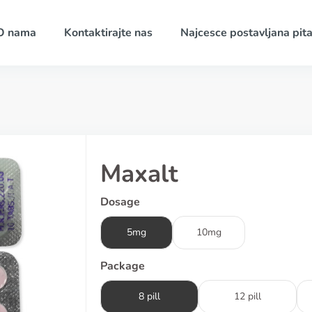
O nama
Kontaktirajte nas
Najcesce postavljana pita
Maxalt
Dosage
5mg
10mg
Package
8 pill
12 pill