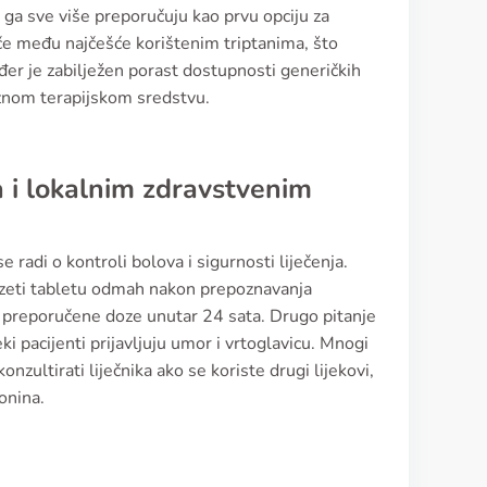
ci ga sve više preporučuju kao prvu opciju za
iče među najčešće korištenim triptanima, što
đer je zabilježen porast dostupnosti generičkih
ažnom terapijskom sredstvu.
a i lokalnim zdravstvenim
e radi o kontroli bolova i sigurnosti liječenja.
 uzeti tabletu odmah nakon prepoznavanja
d preporučene doze unutar 24 sata. Drugo pitanje
i pacijenti prijavljuju umor i vrtoglavicu. Mnogi
nzultirati liječnika ako se koriste drugi lijekovi,
onina.