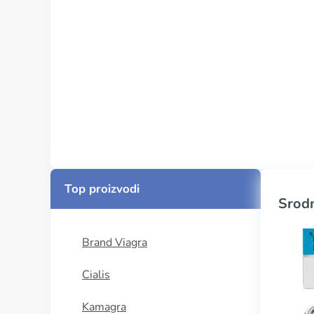
Top proizvodi
Srodn
Brand Viagra
Cialis
Kamagra