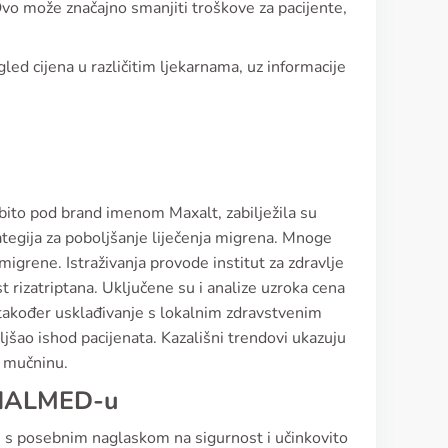
. Ovo može značajno smanjiti troškove za pacijente,
ed cijena u različitim ljekarnama, uz informacije
sobito pod brand imenom Maxalt, zabilježila su
rategija za poboljšanje liječenja migrena. Mnoge
igrene. Istraživanja provode institut za zdravlje
st rizatriptana. Uključene su i analize uzroka cena
 također usklađivanje s lokalnim zdravstvenim
ljšao ishod pacijenata. Kazališni trendovi ukazuju
u mučninu.
a HALMED-u
 s posebnim naglaskom na sigurnost i učinkovito