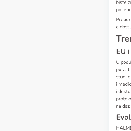
biste z
posebn
Preporu
o dost
Tre
EU i
U poslj
porast 
studije
i medic
i dostu
protoko
na dezi
Evol
HALMED