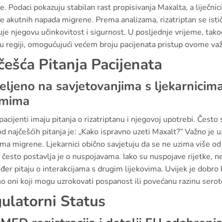
je. Podaci pokazuju stabilan rast propisivanja Maxalta, a liječni
je akutnih napada migrene. Prema analizama, rizatriptan se ist
je njegovu učinkovitost i sigurnost. U posljednje vrijeme, tako
 u regiji, omogućujući većem broju pacijenata pristup ovome v
češća Pitanja Pacijenata
ljeno na savjetovanjima s ljekarnicim
umima
acijenti imaju pitanja o rizatriptanu i njegovoj upotrebi. Često s
d najčešćih pitanja je: „Kako ispravno uzeti Maxalt?” Važno je
ma migrene. Ljekarnici obično savjetuju da se ne uzima više o
 često postavlja je o nuspojavama. Iako su nuspojave rijetke, nek
đer pitaju o interakcijama s drugim lijekovima. Uvijek je dobro ko
o oni koji mogu uzrokovati pospanost ili povećanu razinu serot
ulatorni Status