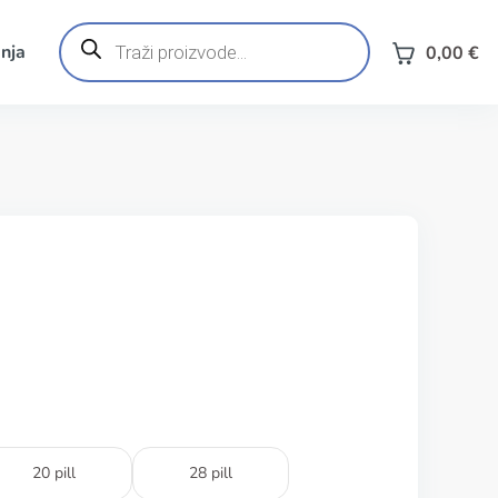
Products
search
nja
0,00
€
20 pill
28 pill