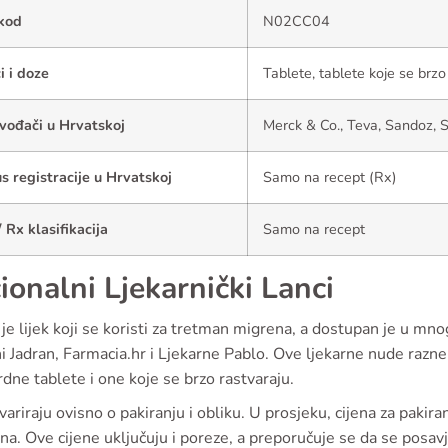
kod
N02CC04
i i doze
Tablete, tablete koje se brzo
vođači u Hrvatskoj
Merck & Co., Teva, Sandoz,
s registracije u Hrvatskoj
Samo na recept (Rx)
 Rx klasifikacija
Samo na recept
ionalni Ljekarnički Lanci
je lijek koji se koristi za tretman migrena, a dostupan je u m
i Jadran, Farmacia.hr i Ljekarne Pablo. Ove ljekarne nude razne 
dne tablete i one koje se brzo rastvaraju.
variraju ovisno o pakiranju i obliku. U prosjeku, cijena za paki
a. Ove cijene uključuju i poreze, a preporučuje se da se posav