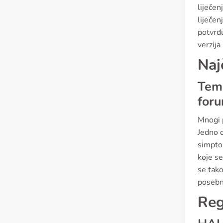
liječen
liječen
potvrđu
verzija
Naj
Teme
for
Mnogi p
Jedno o
simpto
koje se
se tako
posebn
Reg