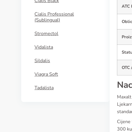
Cialis Black
ATC 
Cialis Professional
(Sublingual)
Oblic
Stromectol
Proiz
Vidalista
Statu
Sildalis
OTC /
Viagra Soft
Nac
Tadalista
Maxalt 
Ljekarn
standar
Cijene 
300 kun