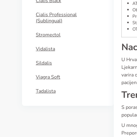
Cialis Black
A
Ob
Cialis Professional
Pr
(Sublingual)
St
OT
Stromectol
Nac
Vidalista
U Hrvat
Sildalis
Ljekarn
varira 
Viagra Soft
pacijen
Tadalista
Tre
S poras
popula
U mnog
Preporu