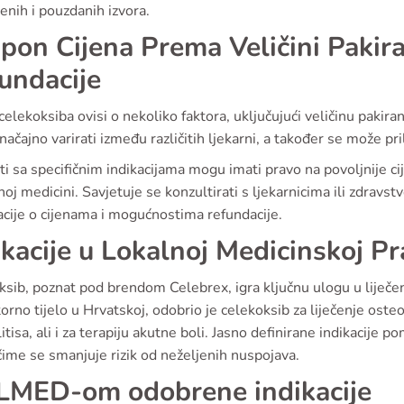
enih i pouzdanih izvora.
pon Cijena Prema Veličini Pakir
undacije
celekoksiba ovisi o nekoliko faktora, uključujući veličinu pakir
ačajno varirati između različitih ljekarni, a također se može pr
ti sa specifičnim indikacijama mogu imati pravo na povoljnije 
oj medicini. Savjetuje se konzultirati s ljekarnicima ili zdravst
cije o cijenama i mogućnostima refundacije.
ikacije u Lokalnoj Medicinskoj Pr
ksib, poznat pod brendom Celebrex, igra ključnu ulogu u liječ
orno tijelo u Hrvatskoj, odobrio je celekoksib za liječenje osteo
itisa, ali i za terapiju akutne boli. Jasno definirane indikacije
 čime se smanjuje rizik od neželjenih nuspojava.
MED-om odobrene indikacije