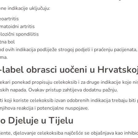
e indikacije uključuju:
oartritis
atoidni artritis
lozični spondilitis
tna bol
d ovih indikacija podliježe strogoj podjeli i praćenju pacijenat
ma.
-label obrasci uočeni u Hrvatsko
jekari ponekad propisuju celekoksib i za druge indikacije koje 
skih napada. Ovakav pristup zahtijeva dodatnu pažnju.
ti koji koriste celekoksib izvan odobrenih indikacija trebaju bi
 njihova reakcija i potencijalne nuspojave.
o Djeluje u Tijelu
jente, djelovanje celekoksiba najčešće se objašnjava kao inhibi