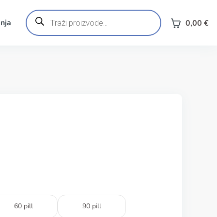
Products
search
nja
0,00
€
60 pill
90 pill