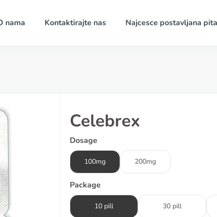
O nama
Kontaktirajte nas
Najcesce postavljana pita
Celebrex
Dosage
100mg
200mg
Package
10 pill
30 pill