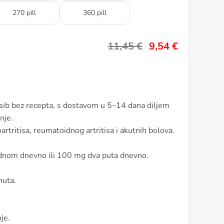
270 pill
360 pill
11,45
€
9,54
€
ksib bez recepta, s dostavom u 5–14 dana diljem
nje.
artritisa, reumatoidnog artritisa i akutnih bolova.
ednom dnevno ili 100 mg dva puta dnevno.
nuta.
je.