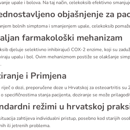
anje upale i bolova. Na taj način, celekoksib efektivno smanjuj
ednostavljeno objašnjenje za pac
anjem bolnih simptoma i smanjenjem upale, celekoksib pomaže 
aljan farmakološki mehanizam
sib djeluje selektivno inhibirajući COX-2 enzime, koji su zaduž
iraju upalu i bol. Ovim mehanizmom postiže se olakšanje simp
.
iranje i Primjena
 riječ o dozi, preporučene doze u Hrvatskoj za osteoartritis 
o specifičnostima stanja pacijenta, doziranje se može prilagoditi
ndardni režimi u hrvatskoj praks
ituacija zahtijeva individualni pristup, posebno kod starijih oso
ih ili jetrenih problema.