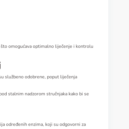
a, što omogućava optimalno liječenje i kontrolu
j
nisu službeno odobrene, poput liječenja
ti pod stalnim nadzorom stručnjaka kako bi se
cija određenih enzima, koji su odgovorni za