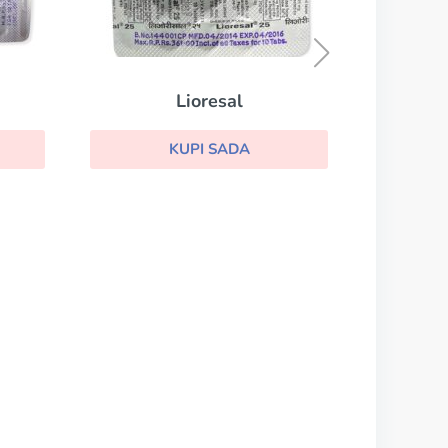
Decadron
KUPI SADA
resal
 SADA