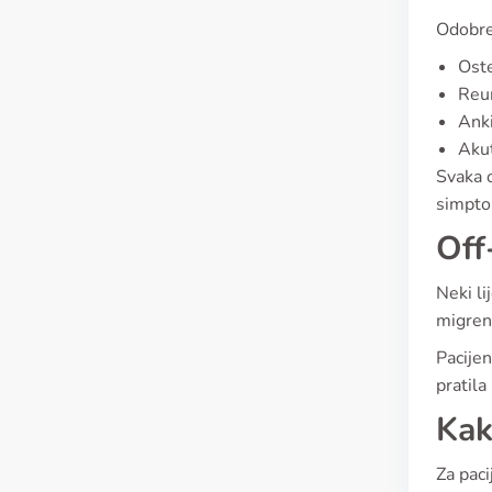
Odobren
Oste
Reum
Anki
Aku
Svaka o
simpto
Off
Neki li
migren
Pacijen
pratila
Kak
Za paci