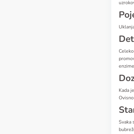
uzrokov
Poj
Uklanj
Det
Celekok
promov
enzime
Doz
Kada je
Ovisno 
Sta
Svaka s
bubrežn