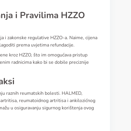
anja i Pravilima HZZO
anja i zakonske regulative HZZO-a. Naime, cijena
ilagoditi prema uvjetima refundacije.
cijene kroz HZZO, što im omogućava pristup
venim radnicima kako bi se dobile preciznije
aksi
enju raznih reumatskih bolesti. HALMED,
artritisa, reumatoidnog artritisa i ankilozićnog
 pomažu u osiguravanju sigurnog korištenja ovog