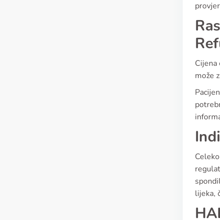
provjer
Ras
Ref
Cijena 
može zn
Pacijen
potrebn
informa
Ind
Celeko
regulat
spondil
lijeka,
HAL