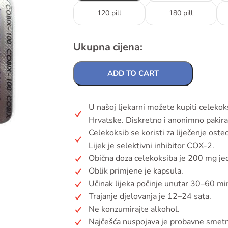
120 pill
180 pill
Ukupna cijena:
ADD TO CART
U našoj ljekarni možete kupiti celeko
Hrvatske. Diskretno i anonimno pakira
Celekoksib se koristi za liječenje osteo
Lijek je selektivni inhibitor COX-2.
Obična doza celekoksiba je 200 mg j
Oblik primjene je kapsula.
Učinak lijeka počinje unutar 30–60 mi
Trajanje djelovanja je 12–24 sata.
Ne konzumirajte alkohol.
Najčešća nuspojava je probavne smetn