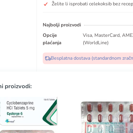
Želite li isprobati celekoksib bez rece
Najbolji proizvodi
Opcije
Visa, MasterCard, AMEX
plaćanja
(WorldLine)
Besplatna dostava (standardnom zrač
i proizvodi: