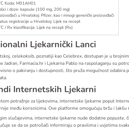
TC Koda: M01AH01
lici i doze: kapsule (100 mg, 200 mg)
oizvođači u Hrvatskoj: Pfizer, kao i mnogi generički proizvođači
atus registracije u Hrvatskoj: Lijek na recept
C / Rx klasifikacija: Lijek na recept (Rx)
ionalni Ljekarnički Lanci
skoj, celekoksib, poznatiji kao Celebrex, dostupan je u brojnim
e Jadran, Farmacia.hr i Ljekarna Pablo na raspolaganju su pot
ovisno o pakiranju i dostupnosti, što pruža mogućnost odabira 
ata.
ndi Internetskih Ljekarni
tom potražnje za lijekovima, internetske ljekarne poput Intern
rnije među korisnicima. Ove platforme omogućuju bržu i lakšu
im slučajevima, internetske ljekarne nude dodatne popuste, či
čuje se da se potrošači informiraju o pravilima i uvjetima svake