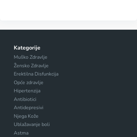
Kategorije
Muško Zdravlje
Žensko Zdravlje
Erektilna Disfunkcija
Opće zdravlje
Hipertenzija
Antibiotici
Antidepresivi
Njega Kože
Ublažavanje boli
Astma