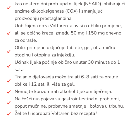
kao nesteroidni protuupalni lijek (NSAID) inhibirajući
enzime ciklooksigenaze (COX) i smanjujući
proizvodnju prostaglandina.
Uobičajena doza Voltaren-a ovisi o obliku primjene,
ali se obično kreće između 50 mg i 150 mg dnevno
za odrasle.
Oblik primjene uključuje tablete, gel, oftalmičku
otopinu i otopinu za injekciju.
Učinak lijeka počinje obično unutar 30 minuta do 1
sata.
Trajanje djelovanja može trajati 6–8 sati za oralne
oblike i 12 sati ili više za gel.
Nemojte konzumirati alkohol tijekom liječenja.
Najčešći nuspojava su gastrointestinalni problemi,
poput mučnine, probavne smetnje i bolova u trbuhu.
Želite li isprobati Voltaren bez recepta?