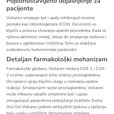
Pojednostavljeno objašnjenje za
pacijente
Voltaren smanjuje bol i upalu inhibirajući enzime
poznate kao ciklooksigenaze (COX). Ovi enzimi su
ključni u procesu stvaranja upalnih posrednika. Kada se
njihova aktivnost smanji, dolazi do smanjenja oteklina i
bolova u zglobovima i mišićima, čime se olakšava
svakodnevno funkcioniranje pacijenata.
Detaljan farmakološki mehanizam
Farmakološki gledano, Voltaren inhibira COX-1 i COX-
2 enzime, usporavajući time sintezu prostaglandina.
Ovi spojevi igraju ključnu ulogu u izazivanju upalne
reakcije. Smanjenjem razine prostaglandina, Voltaren
može efikasno ublažiti simptome boli i upale,
omogućujući pacijentima poboljšanje kvalitete života.
Ovo čini Voltaren jednim od ključnih lijekova u liječenju
boli i upala u različitim zdravstvenim stanjima.