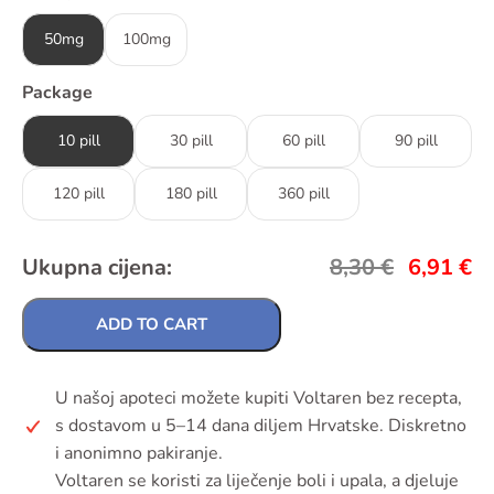
50mg
100mg
Package
10 pill
30 pill
60 pill
90 pill
120 pill
180 pill
360 pill
Ukupna cijena:
8,30
€
6,91
€
ADD TO CART
U našoj apoteci možete kupiti Voltaren bez recepta,
s dostavom u 5–14 dana diljem Hrvatske. Diskretno
i anonimno pakiranje.
Voltaren se koristi za liječenje boli i upala, a djeluje