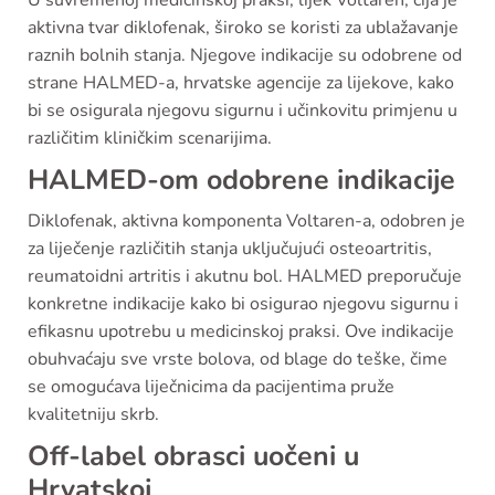
U suvremenoj medicinskoj praksi, lijek Voltaren, čija je
aktivna tvar diklofenak, široko se koristi za ublažavanje
raznih bolnih stanja. Njegove indikacije su odobrene od
strane HALMED-a, hrvatske agencije za lijekove, kako
bi se osigurala njegovu sigurnu i učinkovitu primjenu u
različitim kliničkim scenarijima.
HALMED-om odobrene indikacije
Diklofenak, aktivna komponenta Voltaren-a, odobren je
za liječenje različitih stanja uključujući osteoartritis,
reumatoidni artritis i akutnu bol. HALMED preporučuje
konkretne indikacije kako bi osigurao njegovu sigurnu i
efikasnu upotrebu u medicinskoj praksi. Ove indikacije
obuhvaćaju sve vrste bolova, od blage do teške, čime
se omogućava liječnicima da pacijentima pruže
kvalitetniju skrb.
Off-label obrasci uočeni u
Hrvatskoj