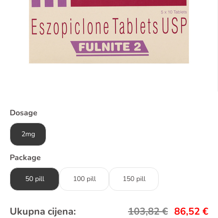
Dosage
2mg
Package
50 pill
100 pill
150 pill
Ukupna cijena:
103,82
€
86,52
€