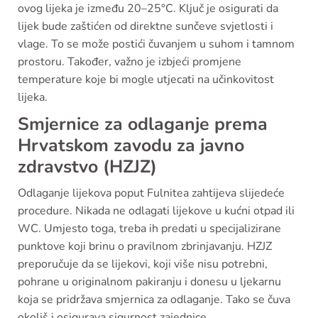
ovog lijeka je između 20–25°C. Ključ je osigurati da
lijek bude zaštićen od direktne sunčeve svjetlosti i
vlage. To se može postići čuvanjem u suhom i tamnom
prostoru. Također, važno je izbjeći promjene
temperature koje bi mogle utjecati na učinkovitost
lijeka.
Smjernice za odlaganje prema
Hrvatskom zavodu za javno
zdravstvo (HZJZ)
Odlaganje lijekova poput Fulnitea zahtijeva slijedeće
procedure. Nikada ne odlagati lijekove u kućni otpad ili
WC. Umjesto toga, treba ih predati u specijalizirane
punktove koji brinu o pravilnom zbrinjavanju. HZJZ
preporučuje da se lijekovi, koji više nisu potrebni,
pohrane u originalnom pakiranju i donesu u ljekarnu
koja se pridržava smjernica za odlaganje. Tako se čuva
okoliš i osigurava sigurnost zajednice.