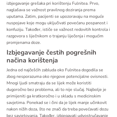
izbjegavanje grešaka pri korištenju Fulnitea. Prvo,
naglašava se važnost pravilnog doziranja prema
uputama. Zatim, pacijenti se upozoravaju na moguće
nuspojave koje mogu uključivati povećanu pospanost i
konfuziju. Također, ističe se važnost redovitih kontrola i
razgovora s liječnikom o trajanju liječenja i mogućim
promjenama doze.
Izbjegavanje čestih pogrešnih
načina korištenja
Jedna od najčešćih zabluda oko Fulnitea dogodila se
zbog nesporazuma oko njegove potencijalne ovisnosti.
Mnogi ljudi smatraju da se lijek može koristiti
dugoročno bez problema, ali to nije slučaj. Najbolje je
primijeniti ga kratkoročno i u skladu s medicinskim
savjetima. Ponekad se i čini da je lijek manje učinkovit
nakon nižih doza, što ne znači da treba povećavati dozu
bez savjetovanja. Također, izbjegavati udvostručavanje