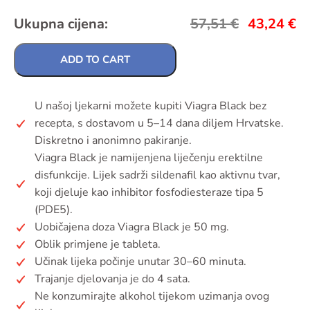
Ukupna cijena:
57,51
€
43,24
€
ADD TO CART
U našoj ljekarni možete kupiti Viagra Black bez
recepta, s dostavom u 5–14 dana diljem Hrvatske.
Diskretno i anonimno pakiranje.
Viagra Black je namijenjena liječenju erektilne
disfunkcije. Lijek sadrži sildenafil kao aktivnu tvar,
koji djeluje kao inhibitor fosfodiesteraze tipa 5
(PDE5).
Uobičajena doza Viagra Black je 50 mg.
Oblik primjene je tableta.
Učinak lijeka počinje unutar 30–60 minuta.
Trajanje djelovanja je do 4 sata.
Ne konzumirajte alkohol tijekom uzimanja ovog