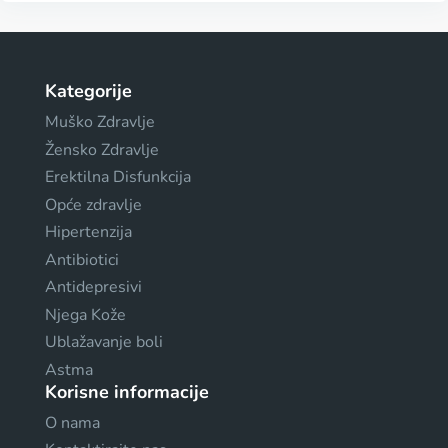
Kategorije
Muško Zdravlje
Žensko Zdravlje
Erektilna Disfunkcija
Opće zdravlje
Hipertenzija
Antibiotici
Antidepresivi
Njega Kože
Ublažavanje boli
Astma
Korisne informacije
O nama