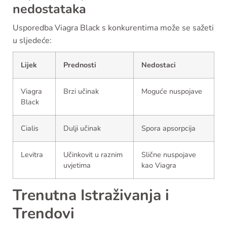
nedostataka
Usporedba Viagra Black s konkurentima može se sažeti
u sljedeće:
Lijek
Prednosti
Nedostaci
Viagra
Brzi učinak
Moguće nuspojave
Black
Cialis
Dulji učinak
Spora apsorpcija
Levitra
Učinkovit u raznim
Slične nuspojave
uvjetima
kao Viagra
Trenutna Istraživanja i
Trendovi