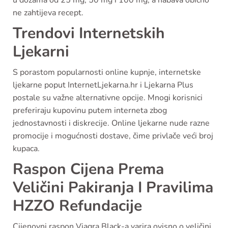
u dozama od 25 mg, 50 mg i 100 mg, a nabava obično
ne zahtijeva recept.
Trendovi Internetskih
Ljekarni
S porastom popularnosti online kupnje, internetske
ljekarne poput InternetLjekarna.hr i Ljekarna Plus
postale su važne alternativne opcije. Mnogi korisnici
preferiraju kupovinu putem interneta zbog
jednostavnosti i diskrecije. Online ljekarne nude razne
promocije i mogućnosti dostave, čime privlače veći broj
kupaca.
Raspon Cijena Prema
Veličini Pakiranja I Pravilima
HZZO Refundacije
Cijenovni raspon Viagra Black-a varira ovisno o veličini