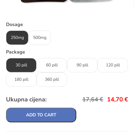
Dosage
250mg
500mg
Package
30 pill
60 pill
90 pill
120 pill
180 pill
360 pill
Ukupna cijena:
17,64
€
14,70
€
ADD TO CART