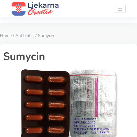
Home
/
Antibiotici
/ Sumycin
Sumycin