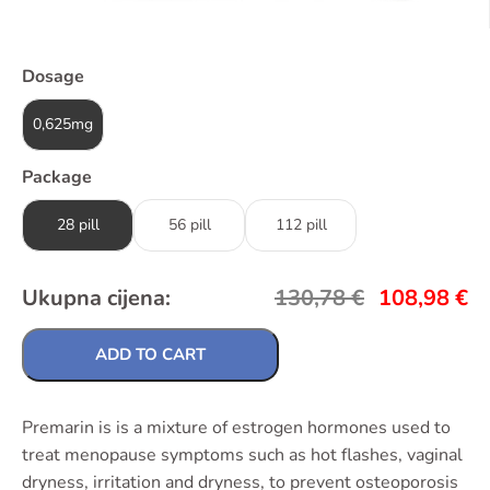
Dosage
0,625mg
Package
28 pill
56 pill
112 pill
Ukupna cijena:
130,78
€
108,98
€
ADD TO CART
Premarin is is a mixture of estrogen hormones used to
treat menopause symptoms such as hot flashes, vaginal
dryness, irritation and dryness, to prevent osteoporosis