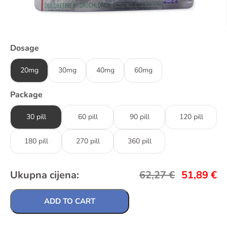
Dosage
20mg
30mg
40mg
60mg
Package
30 pill
60 pill
90 pill
120 pill
180 pill
270 pill
360 pill
Ukupna cijena:
62,27
€
51,89
€
ADD TO CART