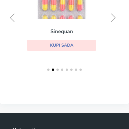
inequan
Buprop
UPI SADA
KUPI SA