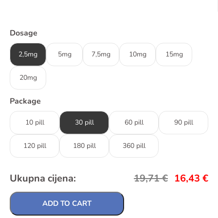
Dosage
2,5mg
5mg
7,5mg
10mg
15mg
20mg
Package
10 pill
30 pill
60 pill
90 pill
120 pill
180 pill
360 pill
Ukupna cijena:
19,71
€
16,43
€
ADD TO CART