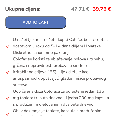
Ukupna cijena:
47,71
€
39,76
€
ADD TO CART
U našoj ljekarni možete kupiti Colofac bez recepta, s
dostavom u roku od 5–14 dana diljem Hrvatske.
Diskretno i anonimno pakiranje.
Colofac se koristi za ublažavanje bolova u trbuhu,
grčeva i nepravilnosti probave u sindromu
irritabilnog crijeva (IBS). Lijek djeluje kao
antispazmodik opuštajući glatke mišiće probavnog
sustava.
Uobičajena doza Colofaca za odrasle je jedan 135
mg tableta tri puta dnevno ili jedna 200 mg kapsula
s produženim djelovanjem dva puta dnevno.
Oblik doziranja je tableta, kapsula s produženim