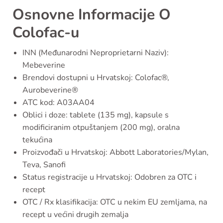
Osnovne Informacije O
Colofac-u
INN (Međunarodni Neproprietarni Naziv):
Mebeverine
Brendovi dostupni u Hrvatskoj: Colofac®,
Aurobeverine®
ATC kod: A03AA04
Oblici i doze: tablete (135 mg), kapsule s
modificiranim otpuštanjem (200 mg), oralna
tekućina
Proizvođači u Hrvatskoj: Abbott Laboratories/Mylan,
Teva, Sanofi
Status registracije u Hrvatskoj: Odobren za OTC i
recept
OTC / Rx klasifikacija: OTC u nekim EU zemljama, na
recept u većini drugih zemalja