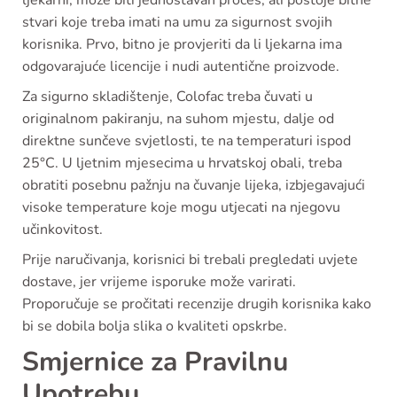
ljekarni, može biti jednostavan proces, ali postoje bitne
stvari koje treba imati na umu za sigurnost svojih
korisnika. Prvo, bitno je provjeriti da li ljekarna ima
odgovarajuće licencije i nudi autentične proizvode.
Za sigurno skladištenje, Colofac treba čuvati u
originalnom pakiranju, na suhom mjestu, dalje od
direktne sunčeve svjetlosti, te na temperaturi ispod
25°C. U ljetnim mjesecima u hrvatskoj obali, treba
obratiti posebnu pažnju na čuvanje lijeka, izbjegavajući
visoke temperature koje mogu utjecati na njegovu
učinkovitost.
Prije naručivanja, korisnici bi trebali pregledati uvjete
dostave, jer vrijeme isporuke može varirati.
Proporučuje se pročitati recenzije drugih korisnika kako
bi se dobila bolja slika o kvaliteti opskrbe.
Smjernice za Pravilnu
Upotrebu