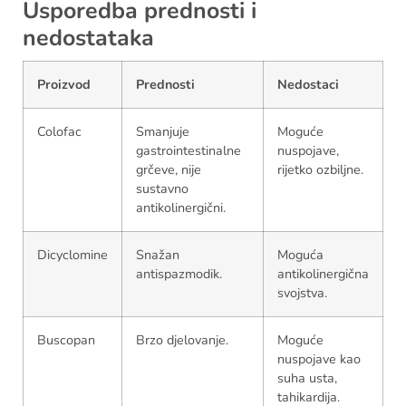
Usporedba prednosti i
nedostataka
Proizvod
Prednosti
Nedostaci
Colofac
Smanjuje
Moguće
gastrointestinalne
nuspojave,
grčeve, nije
rijetko ozbiljne.
sustavno
antikolinergični.
Dicyclomine
Snažan
Moguća
antispazmodik.
antikolinergična
svojstva.
Buscopan
Brzo djelovanje.
Moguće
nuspojave kao
suha usta,
tahikardija.