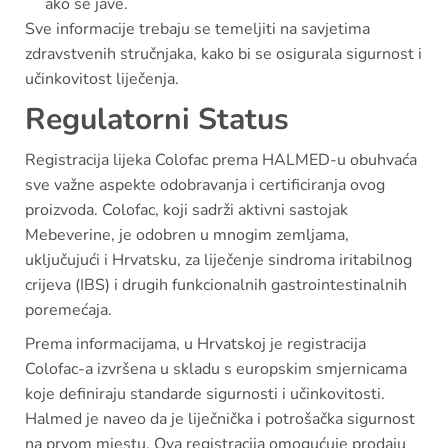
ako se jave.
Sve informacije trebaju se temeljiti na savjetima
zdravstvenih stručnjaka, kako bi se osigurala sigurnost i
učinkovitost liječenja.
Regulatorni Status
Registracija lijeka Colofac prema HALMED-u obuhvaća
sve važne aspekte odobravanja i certificiranja ovog
proizvoda. Colofac, koji sadrži aktivni sastojak
Mebeverine, je odobren u mnogim zemljama,
uključujući i Hrvatsku, za liječenje sindroma iritabilnog
crijeva (IBS) i drugih funkcionalnih gastrointestinalnih
poremećaja.
Prema informacijama, u Hrvatskoj je registracija
Colofac-a izvršena u skladu s europskim smjernicama
koje definiraju standarde sigurnosti i učinkovitosti.
Halmed je naveo da je liječnička i potrošačka sigurnost
na prvom mjestu. Ova registracija omogućuje prodaju