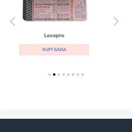
ro
Wellbutrin
ADA
KUPI SADA