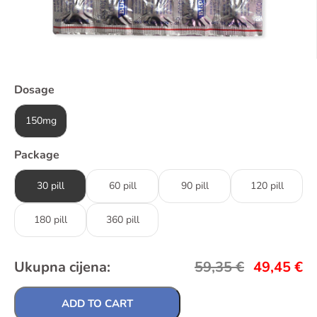
Dosage
150mg
Package
30 pill
60 pill
90 pill
120 pill
180 pill
360 pill
Ukupna cijena:
59,35
€
49,45
€
ADD TO CART