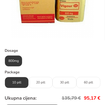
Dosage
800mg
Package
10 pill
20 pill
30 pill
60 pill
Ukupna cijena:
135,79
€
95,17
€