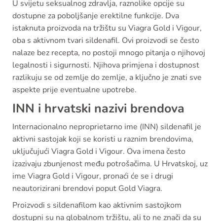
U svijetu seksualnog zdravlja, raznolike opcije su
dostupne za poboljšanje erektilne funkcije. Dva
istaknuta proizvoda na tržištu su Viagra Gold i Vigour,
oba s aktivnom tvari sildenafil. Ovi proizvodi se često
nalaze bez recepta, no postoji mnogo pitanja o njihovoj
legalnosti i sigurnosti. Njihova primjena i dostupnost
razlikuju se od zemlje do zemlje, a ključno je znati sve
aspekte prije eventualne upotrebe.
INN i hrvatski nazivi brendova
Internacionalno neproprietarno ime (INN) sildenafil je
aktivni sastojak koji se koristi u raznim brendovima,
uključujući Viagra Gold i Vigour. Ova imena često
izazivaju zbunjenost među potrošačima. U Hrvatskoj, uz
ime Viagra Gold i Vigour, pronaći će se i drugi
neautorizirani brendovi poput Gold Viagra.
Proizvodi s sildenafilom kao aktivnim sastojkom
dostupni su na globalnom tržištu, ali to ne znači da su