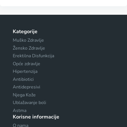
Kategorije
Muško Zdravlje
Žensko Zdravlje
Erektilna Disfunkcija
Opće zdravlje
Hipertenzija
Antibiotici
Antidepresivi
Njega Kože
Ublažavanje boli
Astma
Korisne informacije
O nama