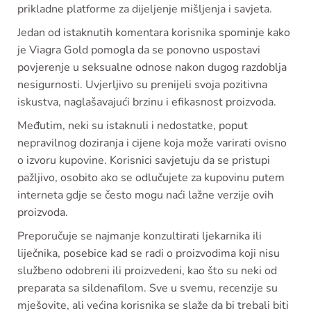
prikladne platforme za dijeljenje mišljenja i savjeta.
Jedan od istaknutih komentara korisnika spominje kako
je Viagra Gold pomogla da se ponovno uspostavi
povjerenje u seksualne odnose nakon dugog razdoblja
nesigurnosti. Uvjerljivo su prenijeli svoja pozitivna
iskustva, naglašavajući brzinu i efikasnost proizvoda.
Međutim, neki su istaknuli i nedostatke, poput
nepravilnog doziranja i cijene koja može varirati ovisno
o izvoru kupovine. Korisnici savjetuju da se pristupi
pažljivo, osobito ako se odlučujete za kupovinu putem
interneta gdje se često mogu naći lažne verzije ovih
proizvoda.
Preporučuje se najmanje konzultirati ljekarnika ili
liječnika, posebice kad se radi o proizvodima koji nisu
službeno odobreni ili proizvedeni, kao što su neki od
preparata sa sildenafilom. Sve u svemu, recenzije su
mješovite, ali većina korisnika se slaže da bi trebali biti