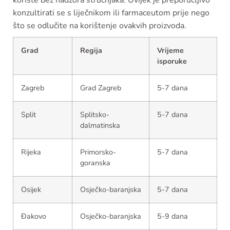
koriste bez nadzora stručnjaka. Uvijek je preporučljivo
konzultirati se s liječnikom ili farmaceutom prije nego
što se odlučite na korištenje ovakvih proizvoda.
Grad
Regija
Vrijeme
isporuke
Zagreb
Grad Zagreb
5-7 dana
Split
Splitsko-
5-7 dana
dalmatinska
Rijeka
Primorsko-
5-7 dana
goranska
Osijek
Osječko-baranjska
5-7 dana
Đakovo
Osječko-baranjska
5-9 dana