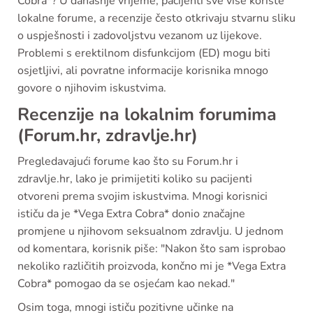
Cobra*? U današnje vrijeme, pacijenti sve više koriste
lokalne forume, a recenzije često otkrivaju stvarnu sliku
o uspješnosti i zadovoljstvu vezanom uz lijekove.
Problemi s erektilnom disfunkcijom (ED) mogu biti
osjetljivi, ali povratne informacije korisnika mnogo
govore o njihovim iskustvima.
Recenzije na lokalnim forumima
(Forum.hr, zdravlje.hr)
Pregledavajući forume kao što su Forum.hr i
zdravlje.hr, lako je primijetiti koliko su pacijenti
otvoreni prema svojim iskustvima. Mnogi korisnici
ističu da je *Vega Extra Cobra* donio značajne
promjene u njihovom seksualnom zdravlju. U jednom
od komentara, korisnik piše: "Nakon što sam isprobao
nekoliko različitih proizvoda, končno mi je *Vega Extra
Cobra* pomogao da se osjećam kao nekad."
Osim toga, mnogi ističu pozitivne učinke na