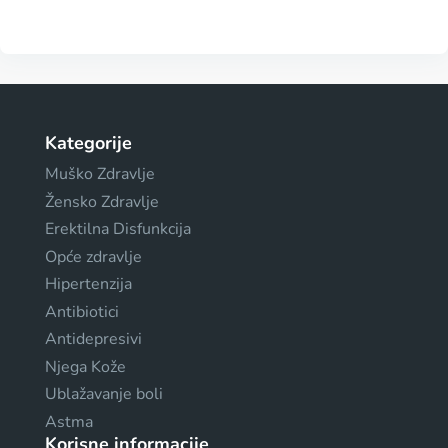
Kategorije
Muško Zdravlje
Žensko Zdravlje
Erektilna Disfunkcija
Opće zdravlje
Hipertenzija
Antibiotici
Antidepresivi
Njega Kože
Ublažavanje boli
Astma
Korisne informacije