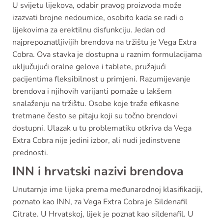
U svijetu lijekova, odabir pravog proizvoda može
izazvati brojne nedoumice, osobito kada se radi o
lijekovima za erektilnu disfunkciju. Jedan od
najprepoznatljivijih brendova na tržištu je Vega Extra
Cobra. Ova stavka je dostupna u raznim formulacijama
uključujući oralne gelove i tablete, pružajući
pacijentima fleksibilnost u primjeni. Razumijevanje
brendova i njihovih varijanti pomaže u lakšem
snalaženju na tržištu. Osobe koje traže efikasne
tretmane često se pitaju koji su točno brendovi
dostupni. Ulazak u tu problematiku otkriva da Vega
Extra Cobra nije jedini izbor, ali nudi jedinstvene
prednosti.
INN i hrvatski nazivi brendova
Unutarnje ime lijeka prema međunarodnoj klasifikaciji,
poznato kao INN, za Vega Extra Cobra je Sildenafil
Citrate. U Hrvatskoj, lijek je poznat kao sildenafil. U