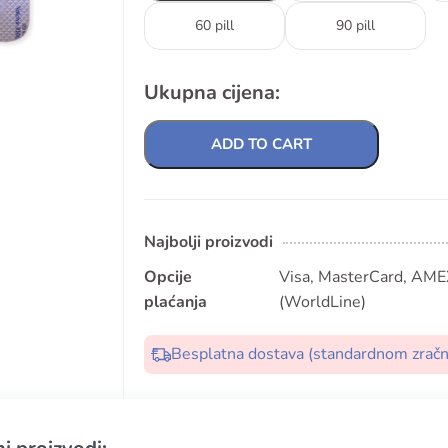
60 pill
90 pill
Ukupna cijena:
ADD TO CART
Najbolji proizvodi
Opcije
Visa, MasterCard, AMEX
plaćanja
(WorldLine)
Besplatna dostava (standardnom zrač