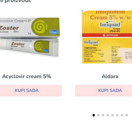
i proizvodi:
Aldara
KUPI SADA
K