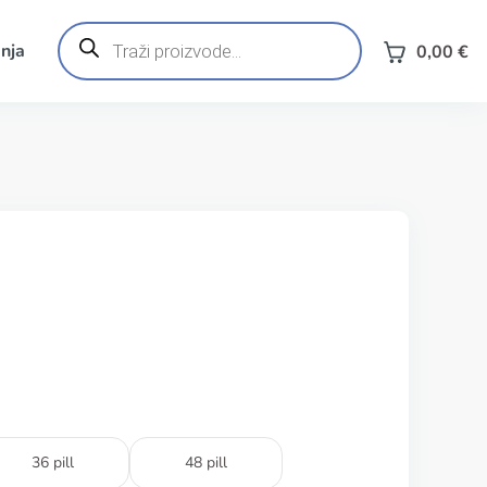
Products
search
nja
0,00
€
36 pill
48 pill