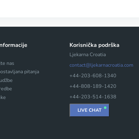
informacije
Korisnička podrška
Ljekarna Croatia
jte nas
contact@ljekarnacroatia.com
ostavljana pitanja
+44-203-608-1340
rudžbe
+44-808-189-1420
dredbe
+44-203-514-1638
ike
LIVE CHAT