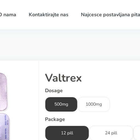
O nama
Kontaktirajte nas
Najcesce postavljana pita
Valtrex
Dosage
500mg
1000mg
Package
12 pill
24 pill