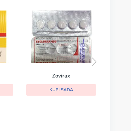
Famvir
KUPI SADA
Zovirax
UPI SADA