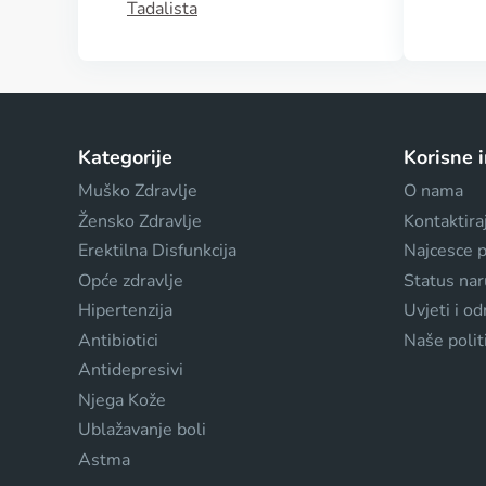
Tadalista
Kategorije
Korisne 
Muško Zdravlje
O nama
Žensko Zdravlje
Kontaktira
Erektilna Disfunkcija
Najcesce p
Opće zdravlje
Status na
Hipertenzija
Uvjeti i o
Antibiotici
Naše polit
Antidepresivi
Njega Kože
Ublažavanje boli
Astma