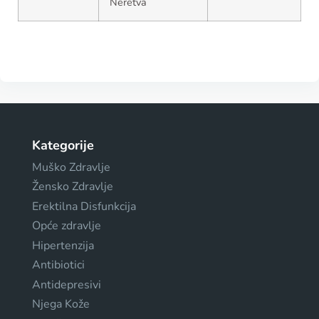
Neretva
Kategorije
Muško Zdravlje
Žensko Zdravlje
Erektilna Disfunkcija
Opće zdravlje
Hipertenzija
Antibiotici
Antidepresivi
Njega Kože