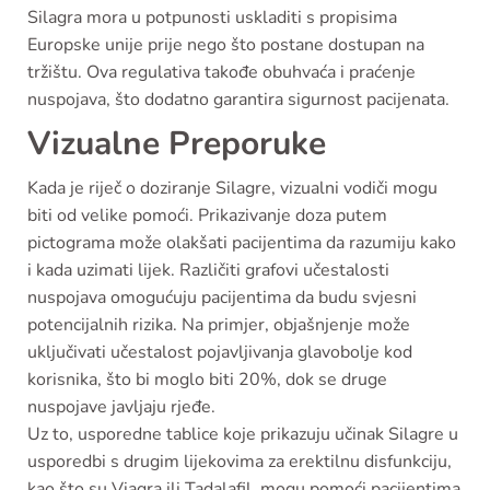
Silagra mora u potpunosti uskladiti s propisima
Europske unije prije nego što postane dostupan na
tržištu. Ova regulativa takođe obuhvaća i praćenje
nuspojava, što dodatno garantira sigurnost pacijenata.
Vizualne Preporuke
Kada je riječ o doziranje Silagre, vizualni vodiči mogu
biti od velike pomoći. Prikazivanje doza putem
pictograma može olakšati pacijentima da razumiju kako
i kada uzimati lijek. Različiti grafovi učestalosti
nuspojava omogućuju pacijentima da budu svjesni
potencijalnih rizika. Na primjer, objašnjenje može
uključivati učestalost pojavljivanja glavobolje kod
korisnika, što bi moglo biti 20%, dok se druge
nuspojave javljaju rjeđe.
Uz to, usporedne tablice koje prikazuju učinak Silagre u
usporedbi s drugim lijekovima za erektilnu disfunkciju,
kao što su Viagra ili Tadalafil, mogu pomoći pacijentima