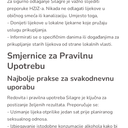
Za sigurno odlaganje Silagre je važno slijediti
preporuke HZJZ-a. Nikada ne odlagati lijekove u
običnog smeća ili kanalizaciju. Umjesto toga,
- Donijeti lijekove u lokalne ljekarne koje pružaju
uslugu prikupljanja.
- Informirati se o specifičnim danima ili događanjima za
prikupljanje starih lijekova od strane lokalnih vlasti.
Smjernice za Pravilnu
Upotrebu
Najbolje prakse za svakodnevnu
uporabu
Redovita i pravilna upotreba Silagre je ključna za
postizanje željenih rezultata. Preporučuje se:
- Uzimanje lijeka otprilike jedan sat prije planiranog
seksualnog odnosa.
- Izbjegavanje istodobne konzumacije alkohola kako bi