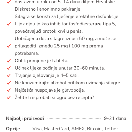
dostavom u roku od 5–14 dana diljem Hrvatske.
Diskretno i anonimno pakiranje.
Silagra se koristi za liječenje erektilne disfunkcije.
Lijek djeluje kao inhibitor fosfodiesteraze tipa 5,
povećavajući protok krvi u penis.
Uobičajena doza silagre iznosi 50 mg, a može se
prilagoditi između 25 mg i 100 mg prema
potrebama.
Oblik primjene je tableta.
Učinak lijeka počinje unutar 30–60 minuta.
Trajanje djelovanja je 4–5 sati.
Ne konzumirajte alkohol prilikom uzimanja silagre.
Najčešća nuspojava je glavobolja.
Želite li isprobati silagru bez recepta?
Najbolji proizvodi
9-21 dana
Opcije
Visa, MasterCard, AMEX, Bitcoin, Tether