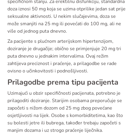
specifičnom stanju. Za erektilnu disfunkciju, standardna
doza iznosi 50 mg koja se uzima otprilike jedan sat prije
seksualne aktivnosti. U nekim slučajevima, doza se
može smanjiti na 25 mg ili povećati do 100 mg, ali ne
više od jednog puta dnevno.
Za pacijente s plućnom arterijskom hipertenzijom,
doziranje je drugačije; obično se primjenjuje 20 mg tri
puta dnevno u jednakim intervalima. Ovaj režim
zahtijeva preciznost i praćenje, a prilagodbe se rade
ovisno o učinkovitosti i podnošljivosti.
Prilagodbe prema tipu pacijenta
Uzimajući u obzir specifičnosti pacijenata, potrebno je
prilagoditi doziranje. Starijim osobama preporučuje se
započeti s nižom dozom od 25 mg zbog povećane
osjetljivosti na lijek. Osobe s komorbiditetima, kao što
su bolesti jetre ili bubrega, također trebaju započeti s
manjim dozama i uz strogo praćenje liječnika.