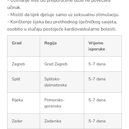
- Uzimanje više od preporučene doze ne povećava
učinak.
- Misliti da lijek djeluje samo uz seksualnu stimulaciju.
- Korištenje lijeka bez prethodnog liječničkog savjeta,
osobito u slučaju postojeće kardiovaskularne bolesti.
Grad
Regija
Vrijeme
isporuke
Zagreb
Grad Zagreb
5-7 dana
Split
Splitsko-
5-7 dana
dalmatinska
Rijeka
Primorsko-
5-7 dana
goranska
Zadar
Zadarska
5-7 dana