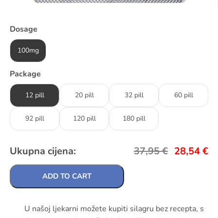
Dosage
100mg
Package
12 pill
20 pill
32 pill
60 pill
92 pill
120 pill
180 pill
Ukupna cijena:
37,95
€
28,54
€
ADD TO CART
U našoj ljekarni možete kupiti silagru bez recepta, s