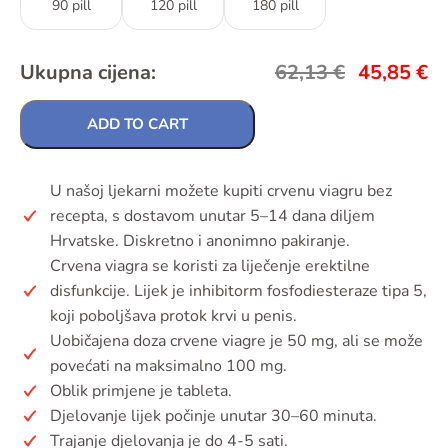
90 pill
120 pill
180 pill
Ukupna cijena:
62,13
€
45,85
€
ADD TO CART
U našoj ljekarni možete kupiti crvenu viagru bez
recepta, s dostavom unutar 5–14 dana diljem
Hrvatske. Diskretno i anonimno pakiranje.
Crvena viagra se koristi za liječenje erektilne
disfunkcije. Lijek je inhibitorm fosfodiesteraze tipa 5,
koji poboljšava protok krvi u penis.
Uobičajena doza crvene viagre je 50 mg, ali se može
povećati na maksimalno 100 mg.
Oblik primjene je tableta.
Djelovanje lijek počinje unutar 30–60 minuta.
Trajanje djelovanja je do 4-5 sati.