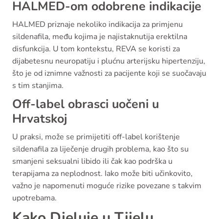
HALMED-om odobrene indikacije
HALMED priznaje nekoliko indikacija za primjenu
sildenafila, među kojima je najistaknutija erektilna
disfunkcija. U tom kontekstu, REVA se koristi za
dijabetesnu neuropatiju i plućnu arterijsku hipertenziju,
što je od iznimne važnosti za pacijente koji se suočavaju
s tim stanjima.
Off-label obrasci uočeni u
Hrvatskoj
U praksi, može se primijetiti off-label korištenje
sildenafila za liječenje drugih problema, kao što su
smanjeni seksualni libido ili čak kao podrška u
terapijama za neplodnost. Iako može biti učinkovito,
važno je napomenuti moguće rizike povezane s takvim
upotrebama.
Kako Djeluje u Tijelu