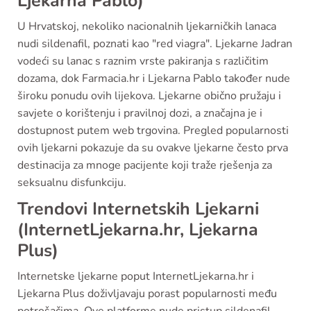
Ljekarna Pablo)
U Hrvatskoj, nekoliko nacionalnih ljekarničkih lanaca
nudi sildenafil, poznati kao "red viagra". Ljekarne Jadran
vodeći su lanac s raznim vrste pakiranja s različitim
dozama, dok Farmacia.hr i Ljekarna Pablo također nude
široku ponudu ovih lijekova. Ljekarne obično pružaju i
savjete o korištenju i pravilnoj dozi, a značajna je i
dostupnost putem web trgovina. Pregled popularnosti
ovih ljekarni pokazuje da su ovakve ljekarne često prva
destinacija za mnoge pacijente koji traže rješenja za
seksualnu disfunkciju.
Trendovi Internetskih Ljekarni
(InternetLjekarna.hr, Ljekarna
Plus)
Internetske ljekarne poput InternetLjekarna.hr i
Ljekarna Plus doživljavaju porast popularnosti među
potrošačima. Ove platforme nude pristup sildenafil