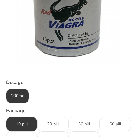
Dosage
200mg
Package
10 pill
20 pill
30 pill
60 pill