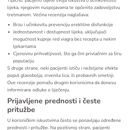
Tipično, pacijenti dijele svoja iskustva o učinkovitosti
lijeka, njegovim nuspojavama te općenito zadovoljstvu
tretmanom. Većina recenzija naglašava:
Brzu i učinkovitu prevenciju erektilne disfunkcije
Jednostavnost i dostupnost lijeka, uključujući
mogućnost kupnje red viagra bez recepta u nekim
ljekarnama
Cjenovnu prihvatljivost, što ga čini privlačnim za širu
populaciju
S druge strane, neki pacijenti ističu i neželjene efekte
poput glavobolja, crvenila lica, ili probavnih smetnji.
Ove recenzije pomažu drugim korisnicima da donesu
informirane odluke o liječenju.
Prijavljene prednosti i česte
pritužbe
U korisničkim iskustvima često se ponavljaju određene
prednosti i pritužbe. Na pozitivnoj strani, pacijenti