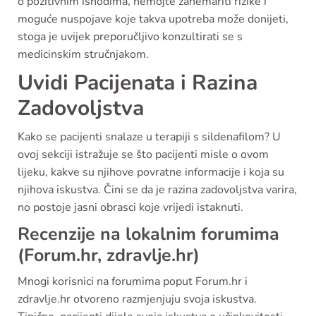
o pozitivnim ishodima, nemojte zanemariti rizike i
moguće nuspojave koje takva upotreba može donijeti,
stoga je uvijek preporučljivo konzultirati se s
medicinskim stručnjakom.
Uvidi Pacijenata i Razina
Zadovoljstva
Kako se pacijenti snalaze u terapiji s sildenafilom? U
ovoj sekciji istražuje se što pacijenti misle o ovom
lijeku, kakve su njihove povratne informacije i koja su
njihova iskustva. Čini se da je razina zadovoljstva varira,
no postoje jasni obrasci koje vrijedi istaknuti.
Recenzije na lokalnim forumima
(Forum.hr, zdravlje.hr)
Mnogi korisnici na forumima poput Forum.hr i
zdravlje.hr otvoreno razmjenjuju svoja iskustva.