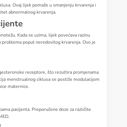
lusa. Ovaj lijek pomaže u smanjenju krvarenja i
nzitet abnormalnog krvarenja.
ijente
notežu. Kada se uzima, lijek povećava razinu
ju problema poput neredovitog krvarenja. Ovo je
gesteronske receptore, što rezultira promjenama
cija menstrualnog ciklusa se postiže modulacijom
nice maternice.
rebama pacijenta. Preporučene doze za različite
LMED.