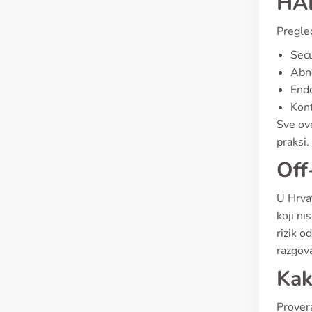
HAL
Pregled
Sec
Abno
Endo
Kont
Sve ove
praksi.
Off
U Hrvat
koji ni
rizik o
razgova
Kak
Provera