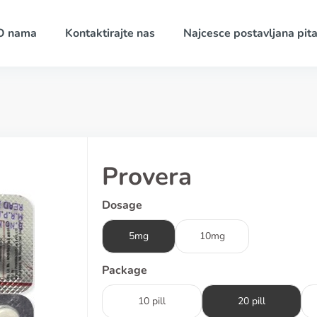
O nama
Kontaktirajte nas
Najcesce postavljana pita
Provera
Dosage
5mg
10mg
Package
10 pill
20 pill