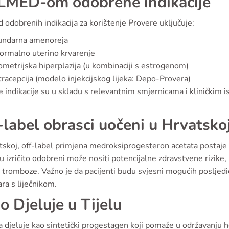
MED-om odobrene indikacije
 odobrenih indikacija za korištenje Provere uključuje:
undarna amenoreja
rmalno uterino krvarenje
metrijska hiperplazija (u kombinaciji s estrogenom)
racepcija (modelo injekcijskog lijeka: Depo-Provera)
 indikacije su u skladu s relevantnim smjernicama i kliničkim i
-label obrasci uočeni u Hrvatsko
skoj, off-label primjena medroksiprogesteron acetata postaje s
su izričito odobreni može nositi potencijalne zdravstvene rizik
d tromboze. Važno je da pacijenti budu svjesni mogućih posljedi
ra s liječnikom.
o Djeluje u Tijelu
 djeluje kao sintetički progestagen koji pomaže u održavanju 