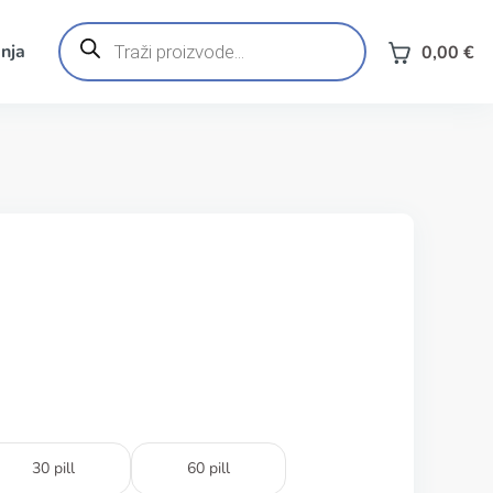
Products
search
nja
0,00
€
30 pill
60 pill