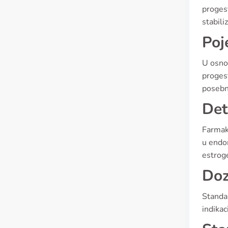
proges
stabili
Poj
U osnov
progest
posebn
Det
Farmak
u endo
estrog
Doz
Standar
indika