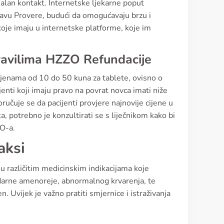
malan kontakt. Internetske ljekarne poput
bavu Provere, budući da omogućavaju brzu i
koje imaju u internetske platforme, koje im
Pravilima HZZO Refundacije
 cijenama od 10 do 50 kuna za tablete, ovisno o
jenti koji imaju pravo na povrat novca imati niže
učuje se da pacijenti provjere najnovije cijene u
, potrebno je konzultirati se s liječnikom kako bi
ZO-a.
aksi
 u različitim medicinskim indikacijama koje
darne amenoreje, abnormalnog krvarenja, te
Uvijek je važno pratiti smjernice i istraživanja