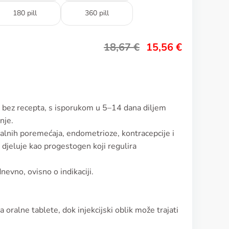
180 pill
360 pill
18,67
€
15,56
€
u bez recepta, s isporukom u 5–14 dana diljem
nje.
ualnih poremećaja, endometrioze, kontracepcije i
djeluje kao progestogen koji regulira
evno, ovisno o indikaciji.
a oralne tablete, dok injekcijski oblik može trajati