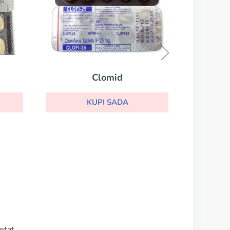
Anastrozol
KUPI SADA
etat