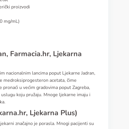
rički proizvodi
150 mg/mL)
an, Farmacia.hr, Ljekarna
im nacionalnim lancima poput Ljekarne Jadran,
čine medroksiprogesteron acetata, čime
že pronaći u većim gradovima poput Zagreba,
u uslugu koju pružaju. Mnoge ljekarne imaju i
ka.
karna.hr, Ljekarna Plus)
karni značajno je porasla. Mnogi pacijenti su