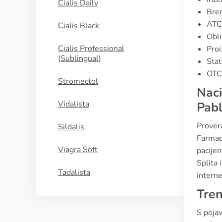
Cialis Daily
Bren
ATC
Cialis Black
Obli
Cialis Professional
Proi
(Sublingual)
Stat
OTC 
Stromectol
Naci
Vidalista
Pabl
Prover
Sildalis
Farmaci
Viagra Soft
pacije
Splita 
Tadalista
intern
Tren
S poja