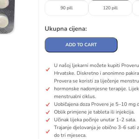
90 pill
120 pill
Ukupna cijena:
ADD TO CART
U našoj ljekarni možete kupiti Prover
Hrvatske. Diskretno i anonimno pakira
Provera se koristi za liječenje menstr
hormonske nadomjesne terapije. Lijek 
menstrualni ciklus.
Uobičajena doza Provere je 5–10 mg dn
Oblik primjene je tableta ili injekcija.
Učinak lijeka počinje unutar 1-2 sata.
Trajanje djelovanja je obično 3-6 sati z
do tri mjeseca.