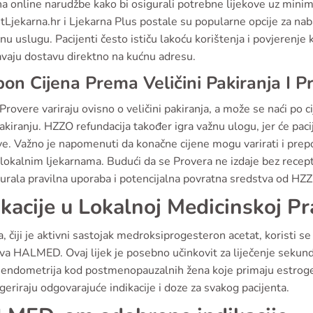
na online narudžbe kako bi osigurali potrebne lijekove uz mini
tLjekarna.hr i Ljekarna Plus postale su popularne opcije za na
u uslugu. Pacijenti često ističu lakoću korištenja i povjerenje 
avaju dostavu direktno na kućnu adresu.
on Cijena Prema Veličini Pakiranja I 
Provere variraju ovisno o veličini pakiranja, a može se naći po
pakiranju. HZZO refundacija također igra važnu ulogu, jer će paci
e. Važno je napomenuti da konačne cijene mogu varirati i prepor
lokalnim ljekarnama. Budući da se Provera ne izdaje bez recepta
urala pravilna uporaba i potencijalna povratna sredstva od HZ
ikacije u Lokalnoj Medicinskoj Pr
, čiji je aktivni sastojak medroksiprogesteron acetat, koristi se
va HALMED. Ovaj lijek je posebno učinkovit za liječenje sekun
 endometrija kod postmenopauzalnih žena koje primaju estrogen. 
geriraju odgovarajuće indikacije i doze za svakog pacijenta.