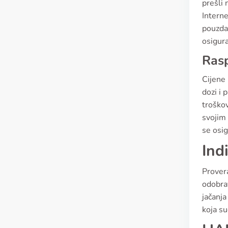
prešli 
Interne
pouzdan
osigur
Rasp
Cijene 
dozi i 
troškov
svojim 
se osig
Ind
Provera
odobra
jačanja
koja su