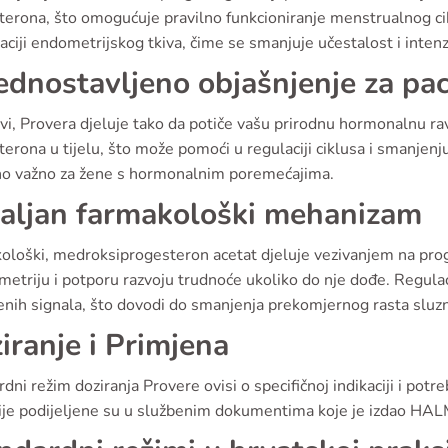
terona, što omogućuje pravilno funkcioniranje menstrualnog cik
zaciji endometrijskog tkiva, čime se smanjuje učestalost i inte
ednostavljeno objašnjenje za pac
i, Provera djeluje tako da potiče vašu prirodnu hormonalnu rav
erona u tijelu, što može pomoći u regulaciji ciklusa i smanjen
o važno za žene s hormonalnim poremećajima.
aljan farmakološki mehanizam
ološki, medroksiprogesteron acetat djeluje vezivanjem na pro
metriju i potporu razvoju trudnoće ukoliko do nje dođe. Regula
enih signala, što dovodi do smanjenja prekomjernog rasta sluz
iranje i Primjena
dni režim doziranja Provere ovisi o specifičnoj indikaciji i pot
cije podijeljene su u službenim dokumentima koje je izdao HA