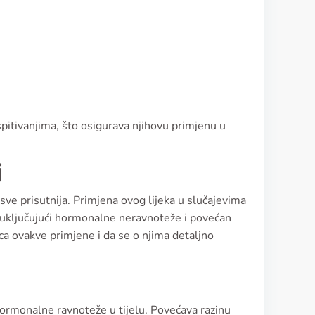
spitivanjima, što osigurava njihovu primjenu u
j
ve prisutnija. Primjena ovog lijeka u slučajevima
e, uključujući hormonalne neravnoteže i povećan
ca ovakve primjene i da se o njima detaljno
hormonalne ravnoteže u tijelu. Povećava razinu