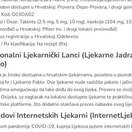
dovi dostupni u Hrvatskoj: Provera, Depo-Provera, i drugi gene
 Kod: G03DA02
ci I Doze: Tablete (2.5 mg, 5 mg, 10 mg), injekcije (104 mg, 
zvođači u Hrvatskoj: Pfizer Inc. i drugi lokalni proizvođači
us registracije u Hrvatskoj: Odobreno
/ Rx klasifikacija: Na recept (Rx)
onalni Ljekarnički Lanci (Ljekarne Jadr
o)
a je široko dostupna u hrvatskim ljekarnama, posebno u poznat
a.hr i Ljekarne Pablo. Ove ljekarne nude različite pakete i ja
ntima omogućavaju da lako dođu do ovog lijeka. Provera se mo
i Osijeka, uz naglasak na lokalno dostupne ljekarne te praktičn
etske platforme, što dodatno olakšava proces nabavke ovog lije
dovi Internetskih Ljekarni (InternetLje
vom pandemije COVID-19, kupnja lijekova putem internetskih lje