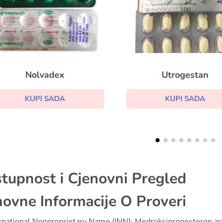
Utrogestan
Clomid
KUPI SADA
KUPI SADA
tupnost i Cjenovni Pregled
ovne Informacije O Proveri
rnational Nonproprietary Name (INN): Medroksiprogesteron ac