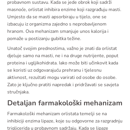
probavnom sustavu. Kada se jede obrok koji sadrži
masnoće, orlistat inhibira enzime koji razgrađuju masti.
Umjesto da se masti apsorbiraju u tijelo, one se
izbacuju iz organizma zajedno s neprobavljenom
hranom. Ova mehanizam smanjuje unos kalorija i
pomaže u postizanju gubitka težine.
Unatoč svojim prednostima, važno je znati da orlistat
djeluje samo na masti, ne i na druge nutrijente, poput
proteina i ugljikohidrata. Iako može biti učinkovit kada
se koristi uz odgovarajuću prehranu i tjelesnu
aktivnost, rezultati mogu varirati od osobe do osobe.
Zato je ključno pratiti napredak i pridržavati se savjeta
stručnjaka.
Detaljan farmakološki mehanizam
Farmakološki mehanizam orlistata temelji se na
inhibiciji enzima lipaze, koje su odgovorne za razgradnju
triglicerida u probavnom sadržaju. Kada se lipaze