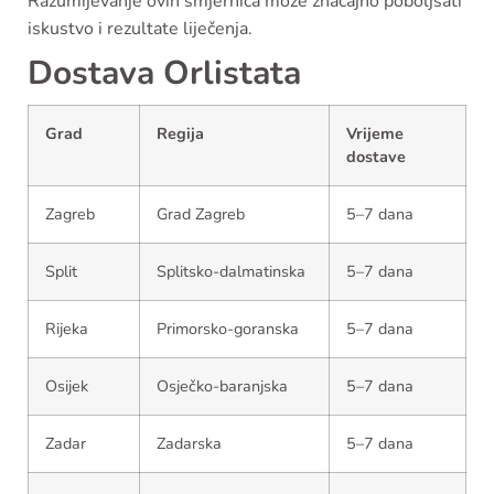
Razumijevanje ovih smjernica može značajno poboljšati
iskustvo i rezultate liječenja.
Dostava Orlistata
Grad
Regija
Vrijeme
dostave
Zagreb
Grad Zagreb
5–7 dana
Split
Splitsko-dalmatinska
5–7 dana
Rijeka
Primorsko-goranska
5–7 dana
Osijek
Osječko-baranjska
5–7 dana
Zadar
Zadarska
5–7 dana