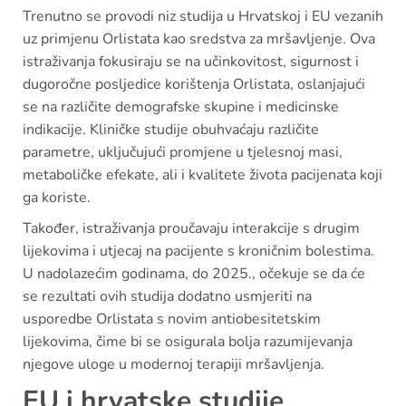
Trenutno se provodi niz studija u Hrvatskoj i EU vezanih
uz primjenu Orlistata kao sredstva za mršavljenje. Ova
istraživanja fokusiraju se na učinkovitost, sigurnost i
dugoročne posljedice korištenja Orlistata, oslanjajući
se na različite demografske skupine i medicinske
indikacije. Kliničke studije obuhvaćaju različite
parametre, uključujući promjene u tjelesnoj masi,
metaboličke efekate, ali i kvalitete života pacijenata koji
ga koriste.
Također, istraživanja proučavaju interakcije s drugim
lijekovima i utjecaj na pacijente s kroničnim bolestima.
U nadolazećim godinama, do 2025., očekuje se da će
se rezultati ovih studija dodatno usmjeriti na
usporedbe Orlistata s novim antiobesitetskim
lijekovima, čime bi se osigurala bolja razumijevanja
njegove uloge u modernoj terapiji mršavljenja.
EU i hrvatske studije