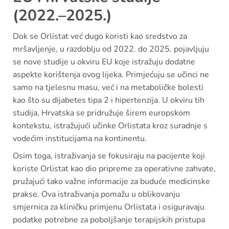
(2022.–2025.)
Dok se Orlistat već dugo koristi kao sredstvo za
mršavljenje, u razdoblju od 2022. do 2025. pojavljuju
se nove studije u okviru EU koje istražuju dodatne
aspekte korištenja ovog lijeka. Primjećuju se učinci ne
samo na tjelesnu masu, već i na metaboličke bolesti
kao što su dijabetes tipa 2 i hipertenzija. U okviru tih
studija, Hrvatska se pridružuje širem europskom
kontekstu, istražujući učinke Orlistata kroz suradnje s
vodećim institucijama na kontinentu.
Osim toga, istraživanja se fokusiraju na pacijente koji
koriste Orlistat kao dio pripreme za operativne zahvate,
pružajući tako važne informacije za buduće medicinske
prakse. Ova istraživanja pomažu u oblikovanju
smjernica za kliničku primjenu Orlistata i osiguravaju
podatke potrebne za poboljšanje terapijskih pristupa