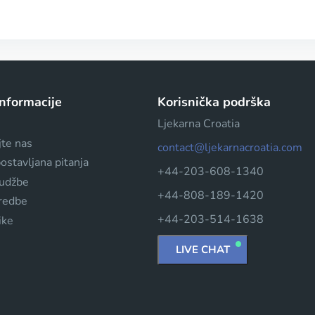
informacije
Korisnička podrška
Ljekarna Croatia
jte nas
contact@ljekarnacroatia.com
ostavljana pitanja
+44-203-608-1340
rudžbe
+44-808-189-1420
dredbe
+44-203-514-1638
ike
LIVE CHAT