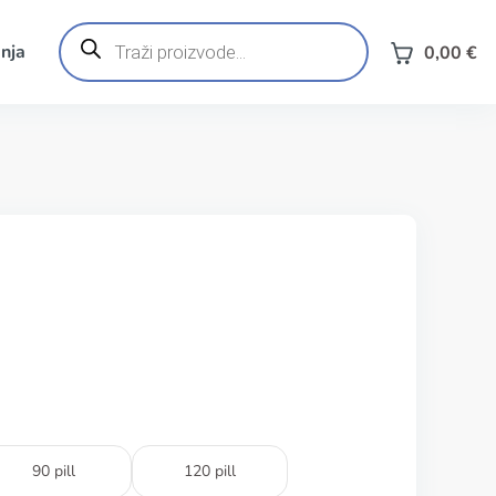
Products
search
nja
0,00
€
90 pill
120 pill