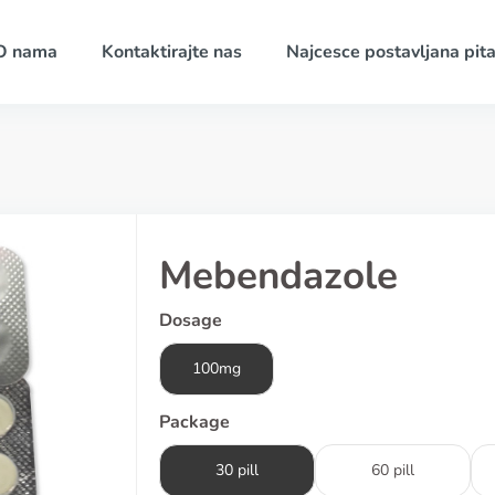
O nama
Kontaktirajte nas
Najcesce postavljana pita
Mebendazole
Dosage
100mg
Package
30 pill
60 pill