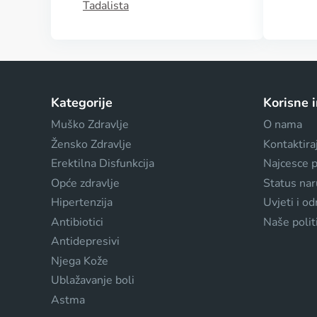
Tadalista
Kategorije
Korisne 
Muško Zdravlje
O nama
Žensko Zdravlje
Kontaktira
Erektilna Disfunkcija
Najcesce p
Opće zdravlje
Status na
Hipertenzija
Uvjeti i o
Antibiotici
Naše polit
Antidepresivi
Njega Kože
Ublažavanje boli
Astma