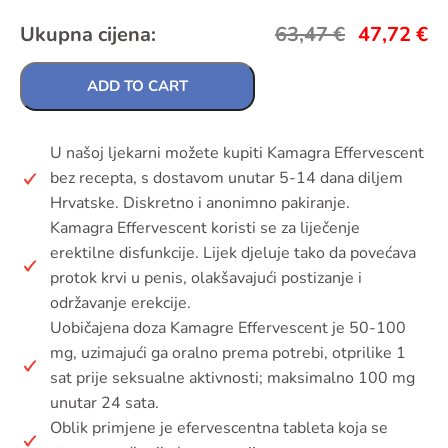
Ukupna cijena:
63,47
€
47,72
€
ADD TO CART
U našoj ljekarni možete kupiti Kamagra Effervescent
bez recepta, s dostavom unutar 5-14 dana diljem
Hrvatske. Diskretno i anonimno pakiranje.
Kamagra Effervescent koristi se za liječenje
erektilne disfunkcije. Lijek djeluje tako da povećava
protok krvi u penis, olakšavajući postizanje i
održavanje erekcije.
Uobičajena doza Kamagre Effervescent je 50-100
mg, uzimajući ga oralno prema potrebi, otprilike 1
sat prije seksualne aktivnosti; maksimalno 100 mg
unutar 24 sata.
Oblik primjene je efervescentna tableta koja se