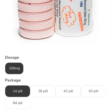
Dosage
100mg
Package
14 pill
28 pill
42 pill
63 pill
84 pill