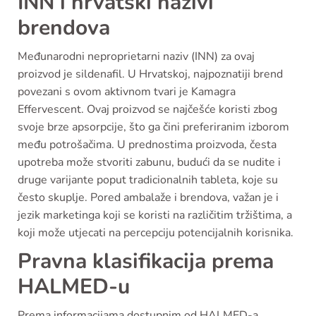
INN i hrvatski nazivi
brendova
Međunarodni neproprietarni naziv (INN) za ovaj
proizvod je sildenafil. U Hrvatskoj, najpoznatiji brend
povezani s ovom aktivnom tvari je Kamagra
Effervescent. Ovaj proizvod se najčešće koristi zbog
svoje brze apsorpcije, što ga čini preferiranim izborom
među potrošačima. U prednostima proizvoda, česta
upotreba može stvoriti zabunu, budući da se nudite i
druge varijante poput tradicionalnih tableta, koje su
često skuplje. Pored ambalaže i brendova, važan je i
jezik marketinga koji se koristi na različitim tržištima, a
koji može utjecati na percepciju potencijalnih korisnika.
Pravna klasifikacija prema
HALMED-u
Prema informacijama dostupnim od HALMED-a,