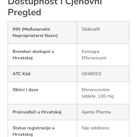
Dostupnost i Cjenovni
Pregled
INN (Međunarodni
Sildenafil
Neproprietarni Naziv)
Brendovi dostupni u
Kamagra
Hrvatskoj
Effervescent
ATC Kôd
G04BE03
Oblici i doze
Efervescentne
tablete, 100 mg
Proizvođači u Hrvatskoj
Ajanta Pharma
Status registracije u
Nije odobreno
Hrvatskoj