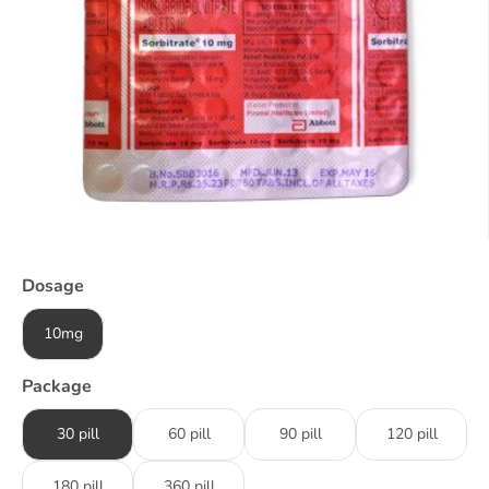
Dosage
10mg
Package
30 pill
60 pill
90 pill
120 pill
180 pill
360 pill