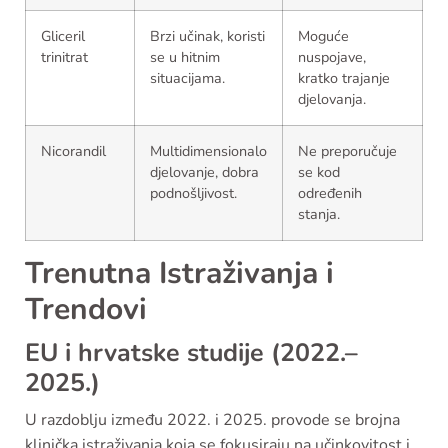
Gliceril
Brzi učinak, koristi
Moguće
trinitrat
se u hitnim
nuspojave,
situacijama.
kratko trajanje
djelovanja.
Nicorandil
Multidimensionalo
Ne preporučuje
djelovanje, dobra
se kod
podnošljivost.
određenih
stanja.
Trenutna Istraživanja i
Trendovi
EU i hrvatske studije (2022.–
2025.)
U razdoblju između 2022. i 2025. provode se brojna
klinička istraživanja koja se fokusiraju na učinkovitost i