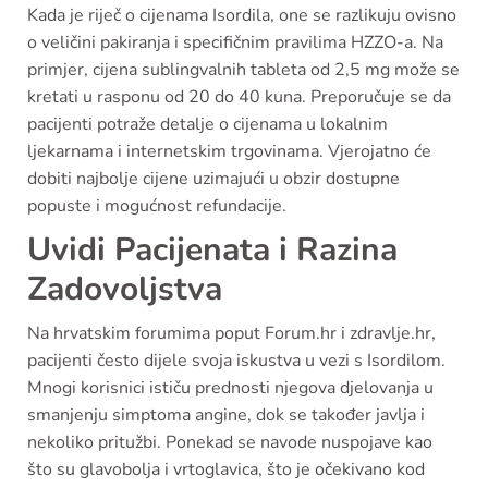
Kada je riječ o cijenama Isordila, one se razlikuju ovisno
o veličini pakiranja i specifičnim pravilima HZZO-a. Na
primjer, cijena sublingvalnih tableta od 2,5 mg može se
kretati u rasponu od 20 do 40 kuna. Preporučuje se da
pacijenti potraže detalje o cijenama u lokalnim
ljekarnama i internetskim trgovinama. Vjerojatno će
dobiti najbolje cijene uzimajući u obzir dostupne
popuste i mogućnost refundacije.
Uvidi Pacijenata i Razina
Zadovoljstva
Na hrvatskim forumima poput Forum.hr i zdravlje.hr,
pacijenti često dijele svoja iskustva u vezi s Isordilom.
Mnogi korisnici ističu prednosti njegova djelovanja u
smanjenju simptoma angine, dok se također javlja i
nekoliko pritužbi. Ponekad se navode nuspojave kao
što su glavobolja i vrtoglavica, što je očekivano kod