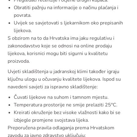
Pregledati recenzije i ocjene drugih kupaca.
Obratiti pažnju na informacije o načinu plaćanja i
povrata.
Uvijek se savjetovati s ljekarnikom oko prepisanih
lijekova.
S obzirom na to da Hrvatska ima jaku regulativu i
zakonodavstvo koje se odnosi na online prodaju
lijekova, korisnici mogu biti sigurni u kvalitetu
proizvoda.
Uvjeti skladištenja u jadranskoj klimi također igraju
ključnu ulogu u očuvanju kvalitete lijekova. Ispod su
navedeni savjeti za ispravno skladištenje:
Čuvati lijekove na suhom i tamnom mjestu.
Temperatura prostorije ne smije prelaziti 25°C.
Kreirati okruženje bez visoke vlažnosti kako bi se
izbjegle promjene svojstava lijeka.
Preporučena pravila odlaganja prema Hrvatskom
zavodu za javno zdravstvo uključuju: