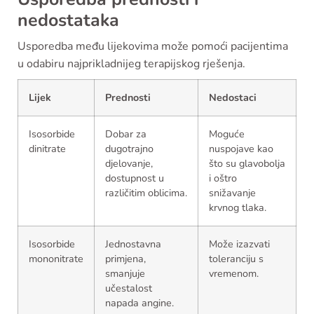
nedostataka
Usporedba među lijekovima može pomoći pacijentima
u odabiru najprikladnijeg terapijskog rješenja.
Lijek
Prednosti
Nedostaci
Isosorbide
Dobar za
Moguće
dinitrate
dugotrajno
nuspojave kao
djelovanje,
što su glavobolja
dostupnost u
i oštro
različitim oblicima.
snižavanje
krvnog tlaka.
Isosorbide
Jednostavna
Može izazvati
mononitrate
primjena,
toleranciju s
smanjuje
vremenom.
učestalost
napada angine.