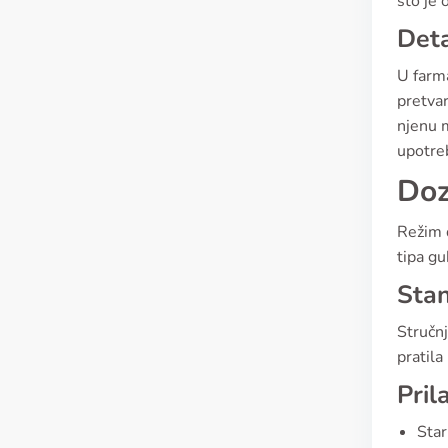
što je 
Det
U farma
pretva
njenu m
upotre
Doz
Režim 
tipa gu
Stan
Stručnj
pratila
Pril
Star