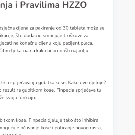
anja i Pravilima HZZO
Prosječna cijena za pakiranje od 30 tableta može se
kacije, što dodatno smanjuje troškove za
ecati na konačnu cijenu koju pacijent plaća.
čitim ljekarnama kako bi pronašli najbolju
že u sprječavanju gubitka kose. Kako ovo djeluje?
o rezultira gubitkom kose. Finpecia sprječava tu
e svoju funkciju.
itkom kose. Finpecia djeluje tako što inhibira
 omogućuje očuvanje kose i poticanje novog rasta,