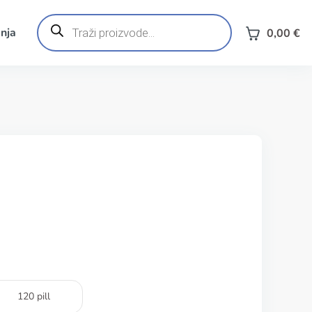
Products
search
nja
0,00
€
120 pill