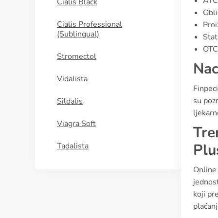
ATC
Cialis Black
Obli
Cialis Professional
Proi
(Sublingual)
Stat
OTC 
Stromectol
Nac
Vidalista
Finpec
su pozn
Sildalis
ljekarn
Viagra Soft
Tre
Plu
Tadalista
Online
jednos
koji pr
plaćanj