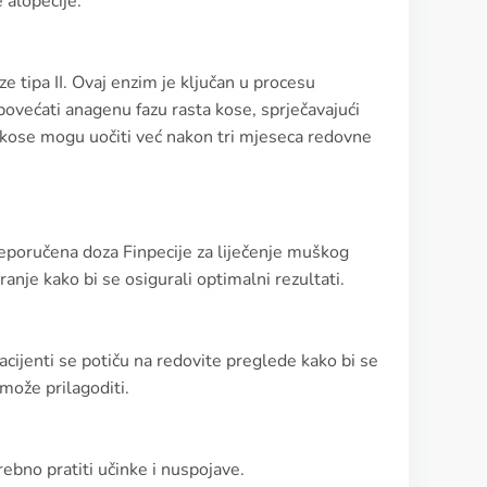
 alopecije.
e tipa II. Ovaj enzim je ključan u procesu
ovećati anagenu fazu rasta kose, sprječavajući
ta kose mogu uočiti već nakon tri mjeseca redovne
eporučena doza Finpecije za liječenje muškog
anje kako bi se osigurali optimalni rezultati.
cijenti se potiču na redovite preglede kako bi se
 može prilagoditi.
ebno pratiti učinke i nuspojave.