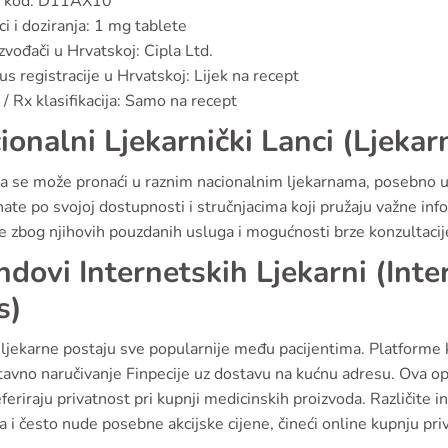
 kod: D11AX10
ci i doziranja: 1 mg tablete
zvođači u Hrvatskoj: Cipla Ltd.
us registracije u Hrvatskoj: Lijek na recept
/ Rx klasifikacija: Samo na recept
ionalni Ljekarnički Lanci (Ljekar
ia se može pronaći u raznim nacionalnim ljekarnama, posebno u
ate po svojoj dostupnosti i stručnjacima koji pružaju važne info
e zbog njihovih pouzdanih usluga i mogućnosti brze konzultacije
ndovi Internetskih Ljekarni (Inte
s)
 ljekarne postaju sve popularnije među pacijentima. Platforme
tavno naručivanje Finpecije uz dostavu na kućnu adresu. Ova o
eferiraju privatnost pri kupnji medicinskih proizvoda. Različit
a i često nude posebne akcijske cijene, čineći online kupnju pr