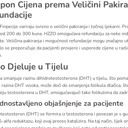
pon Cijena prema Veličini Pakir
undacije
Finpecije variraju ovisno o veličini pakiranja i točnoj ljekarni. 
i od 200 do 300 kuna. HZZO omogućava refundaciju za neke indi
te. Veličina pakiranja i mogućnost refundacije mogu značajno utj
o se preporučuje da pacijenti provjere i usporede cijene u razli
.
o Djeluje u Tijelu
a smanjuje razinu dihidrotestosterona (DHT) u tijelu, što poma
 razina DHT visoka, može doći do smanjenja folikula dlačica, št
iju testosterona u DHT, omogućavajući tako folikulima da zadrž
dnostavljeno objašnjenje za pacijente
testosteron (DHT) se formira iz testosterona i povezan je s gub
-alfa reduktazu, koji ovaj proces katalizira. Na taj način, lijek