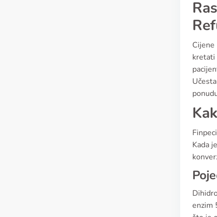
Ras
Ref
Cijene 
kretat
pacijen
Učestal
ponudu
Kak
Finpeci
Kada je
konverz
Poje
Dihidro
enzim 5