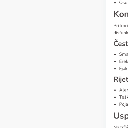
Osob
Kon
Pri kor
disfun
Čes
Sman
Erek
Ejak
Rije
Aler
Teš
Poja
Usp
Na trži