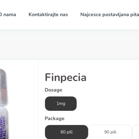
O nama
Kontaktirajte nas
Najcesce postavljana pita
Finpecia
Dosage
1mg
Package
60 pill
90 pill