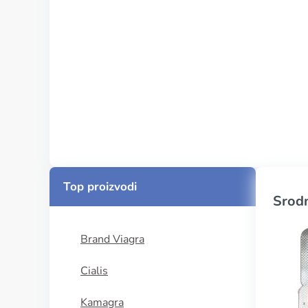
Top proizvodi
Srodn
Brand Viagra
Cialis
Kamagra