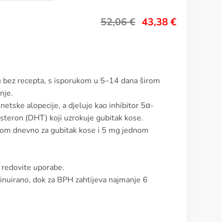
52,06
€
43,38
€
ju bez recepta, s isporukom u 5–14 dana širom
nje.
enetske alopecije, a djeluje kao inhibitor 5α-
steron (DHT) koji uzrokuje gubitak kose.
dnom dnevno za gubitak kose i 5 mg jednom
a redovite uporabe.
ntinuirano, dok za BPH zahtijeva najmanje 6