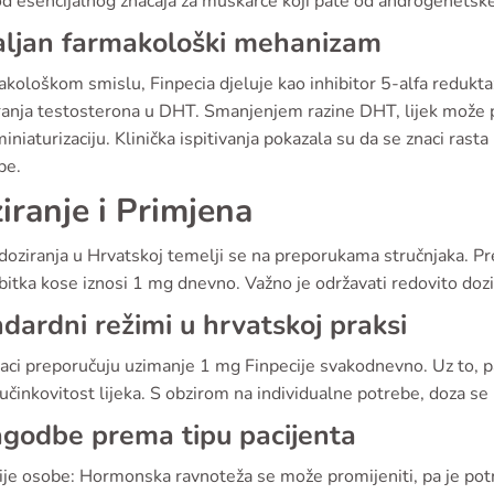
od esencijalnog značaja za muškarce koji pate od androgenetske
aljan farmakološki mehanizam
kološkom smislu, Finpecia djeluje kao inhibitor 5-alfa reduktaz
ranja testosterona u DHT. Smanjenjem razine DHT, lijek može p
iniaturizaciju. Klinička ispitivanja pokazala su da se znaci ras
be.
iranje i Primjena
doziranja u Hrvatskoj temelji se na preporukama stručnjaka. Pr
bitka kose iznosi 1 mg dnevno. Važno je održavati redovito dozir
dardni režimi u hrvatskoj praksi
aci preporučuju uzimanje 1 mg Finpecije svakodnevno. Uz to, pa
 učinkovitost lijeka. S obzirom na individualne potrebe, doza se
agodbe prema tipu pacijenta
ije osobe: Hormonska ravnoteža se može promijeniti, pa je potr