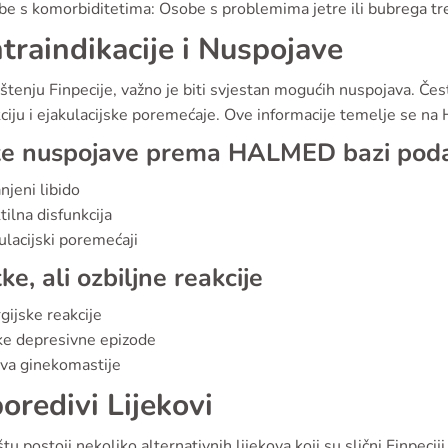
e s komorbiditetima: Osobe s problemima jetre ili bubrega tre
traindikacije i Nuspojave
ištenju Finpecije, važno je biti svjestan mogućih nuspojava. Čes
kciju i ejakulacijske poremećaje. Ove informacije temelje se n
te nuspojave prema HALMED bazi pod
jeni libido
tilna disfunkcija
ulacijski poremećaji
tke, ali ozbiljne reakcije
gijske reakcije
ke depresivne epizode
va ginekomastije
oredivi Lijekovi
štu postoji nekoliko alternativnih lijekova koji su slični Finpeci