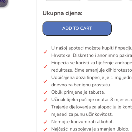
Ukupna cijena:
ADD TO CART
U našoj apoteci možete kupiti finpeci
Hrvatske. Diskretno i anonimno pakira
Finpecia se koristi za liječenje androg
reduktaze, čime smanjuje dihidrotesto
Uobičajena doza finpecije je 1 mg je
dnevno za benignu prostatu.
Oblik primjene je tableta.
Učinak lijeka počinje unutar 3 mjesec
Trajanje djelovanja za alopeciju je ko
mjeseci za punu učinkovitost.
Nemojte konzumirati alkohol.
Najčešći nuspojava je smanjen libido.