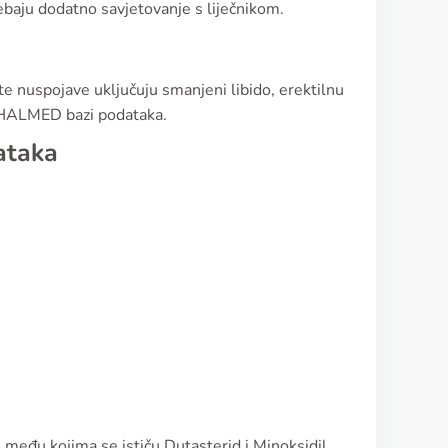
baju dodatno savjetovanje s liječnikom.
te nuspojave uključuju smanjeni libido, erektilnu
a HALMED bazi podataka.
ataka
ji, među kojima se ističu Dutasterid i Minoksidil.