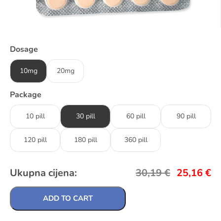
Dosage
10mg
20mg
Package
10 pill
30 pill
60 pill
90 pill
120 pill
180 pill
360 pill
Ukupna cijena:
30,19
€
25,16
€
ADD TO CART