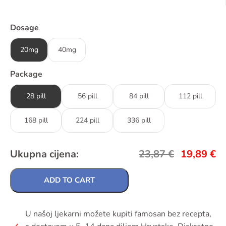
Dosage
20mg
40mg
Package
28 pill
56 pill
84 pill
112 pill
168 pill
224 pill
336 pill
Ukupna cijena:
23,87
€
19,89
€
ADD TO CART
U našoj ljekarni možete kupiti famosan bez recepta,