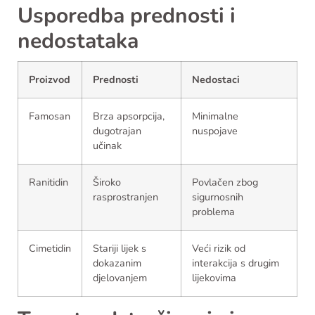
Usporedba prednosti i
nedostataka
Proizvod
Prednosti
Nedostaci
Famosan
Brza apsorpcija,
Minimalne
dugotrajan
nuspojave
učinak
Ranitidin
Široko
Povlačen zbog
rasprostranjen
sigurnosnih
problema
Cimetidin
Stariji lijek s
Veći rizik od
dokazanim
interakcija s drugim
djelovanjem
lijekovima