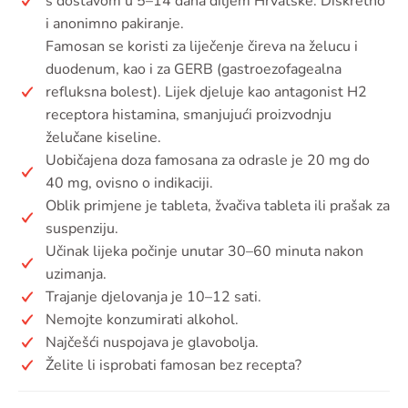
s dostavom u 5–14 dana diljem Hrvatske. Diskretno
i anonimno pakiranje.
Famosan se koristi za liječenje čireva na želucu i
duodenum, kao i za GERB (gastroezofagealna
refluksna bolest). Lijek djeluje kao antagonist H2
receptora histamina, smanjujući proizvodnju
želučane kiseline.
Uobičajena doza famosana za odrasle je 20 mg do
40 mg, ovisno o indikaciji.
Oblik primjene je tableta, žvačiva tableta ili prašak za
suspenziju.
Učinak lijeka počinje unutar 30–60 minuta nakon
uzimanja.
Trajanje djelovanja je 10–12 sati.
Nemojte konzumirati alkohol.
Najčešći nuspojava je glavobolja.
Želite li isprobati famosan bez recepta?