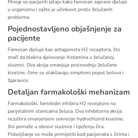
Mnogi se pacijenti pitaju kako famosan zapravo djeluje
u organizmu i zašto je učinkovit protiv želučanih
problema.
Pojednostavljeno objašnjenje za
pacijente
Famosan djeluje kao antagonista H2 receptora, što
znači da blokira djelovanje histamina u želučanoj
sluznici. Ova akcija smanjuje proizvodnju želučane
kiseline, čime se olakšavaju simptomi poput bolova i
žgaravice.
Detaljan farmakološki mehanizam
Farmakološki, famotidin inhibira H2 receptore na
parijetalnim stanicama želuca. Ova inhibitorna akcija
rezultira smanjenjem sekrecije hydrochlorid kiseline,
što pomaže u obnovi sluznice i liječenju čira.
Poboljšanje se može primijetiti kod pacijenata s čirima i