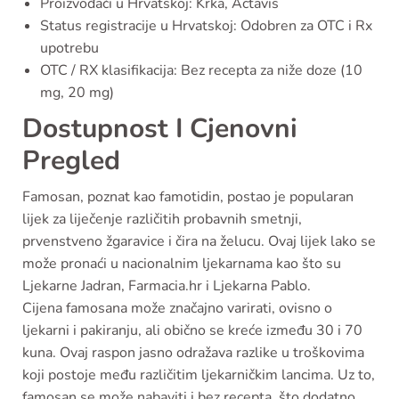
Proizvođači u Hrvatskoj: Krka, Actavis
Status registracije u Hrvatskoj: Odobren za OTC i Rx
upotrebu
OTC / RX klasifikacija: Bez recepta za niže doze (10
mg, 20 mg)
Dostupnost I Cjenovni
Pregled
Famosan, poznat kao famotidin, postao je popularan
lijek za liječenje različitih probavnih smetnji,
prvenstveno žgaravice i čira na želucu. Ovaj lijek lako se
može pronaći u nacionalnim ljekarnama kao što su
Ljekarne Jadran, Farmacia.hr i Ljekarna Pablo.
Cijena famosana može značajno varirati, ovisno o
ljekarni i pakiranju, ali obično se kreće između 30 i 70
kuna. Ovaj raspon jasno odražava razlike u troškovima
koji postoje među različitim ljekarničkim lancima. Uz to,
famosan se može nabaviti i bez recepta, što dodatno