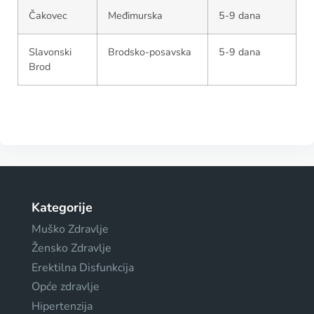
Čakovec
Međimurska
5-9 dana
Slavonski
Brodsko-posavska
5-9 dana
Brod
Kategorije
Muško Zdravlje
Žensko Zdravlje
Erektilna Disfunkcija
Opće zdravlje
Hipertenzija