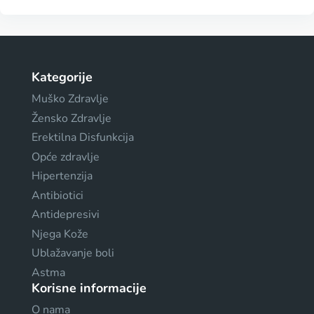
Kategorije
Muško Zdravlje
Žensko Zdravlje
Erektilna Disfunkcija
Opće zdravlje
Hipertenzija
Antibiotici
Antidepresivi
Njega Kože
Ublažavanje boli
Astma
Korisne informacije
O nama