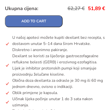
Ukupna cijena:
62,27
€
51,89
€
ADD TO CART
U našoj apoteci možete kupiti dexilant bez recepta, s
dostavom unutar 5–14 dana širom Hrvatske.
Diskretno i anonimno pakiranje.
Dexilant se koristi za liječenje gastroezofagealne
refluksne bolesti (GERB) i erozivnog ezofagitisa.
Lijek je inhibitor protonskih pumpi koji smanjuje
proizvodnju želučane kiseline.
Obična doza dexilanta za odrasle je 30 mg ili 60 mg
jednom dnevno, ovisno o indikaciji.
Oblik primjene je kapsula.
Učinak lijeka počinje unutar 1 do 3 sata nakon
uzimanja.