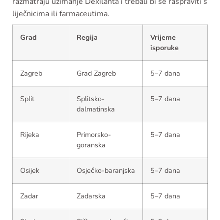
razmatraju uzimanje Dexilanta i trebali bi se raspraviti s
liječnicima ili farmaceutima.
Grad
Regija
Vrijeme
isporuke
Zagreb
Grad Zagreb
5–7 dana
Split
Splitsko-
5–7 dana
dalmatinska
Rijeka
Primorsko-
5–7 dana
goranska
Osijek
Osječko-baranjska
5–7 dana
Zadar
Zadarska
5–7 dana