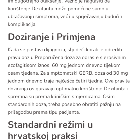
im dugotrajno olakšanje. Važno je naglasiti da
korištenje Dexilanta može pomoći ne samo u
ublažavanju simptoma, već i u sprječavanju budućih
komplikacija.
Doziranje i Primjena
Kada se postavi dijagnoza, sljedeći korak je odrediti
pravu dozu. Preporučena doza za odrasle s erosivnim
ezofagitisom iznosi 60 mg jednom dnevno tijekom
osam tjedana. Za simptomatski GERB, doza od 30 mg
jednom dnevno traje najčešće četiri tjedna. Ova pravila
doziranja osiguravaju optimalno korištenje Dexilanta i
spremna su prema kliničkim smjernicama. Osim
standardnih doza, treba posebno obratiti pažnju na
prilagodbu prema tipu pacijenta.
Standardni režimi u
hrvatskoj praksi