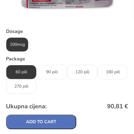
Dosage
100mcg
Package
60 pill
90 pill
120 pill
180 pill
270 pill
Ukupna cijena:
90,81
€
ADD TO CART