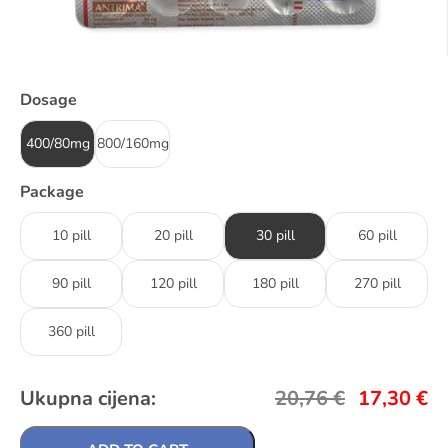
Dosage
400/80mg
800/160mg
Package
10 pill
20 pill
30 pill
60 pill
90 pill
120 pill
180 pill
270 pill
360 pill
Ukupna cijena:
20,76
€
17,30
€