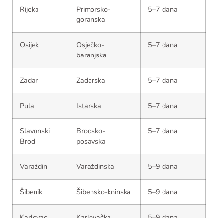
Rijeka
Primorsko-
5–7 dana
goranska
Osijek
Osječko-
5–7 dana
baranjska
Zadar
Zadarska
5–7 dana
Pula
Istarska
5–7 dana
Slavonski
Brodsko-
5–7 dana
Brod
posavska
Varaždin
Varaždinska
5–9 dana
Šibenik
Šibensko-kninska
5–9 dana
Karlovac
Karlovačka
5–9 dana