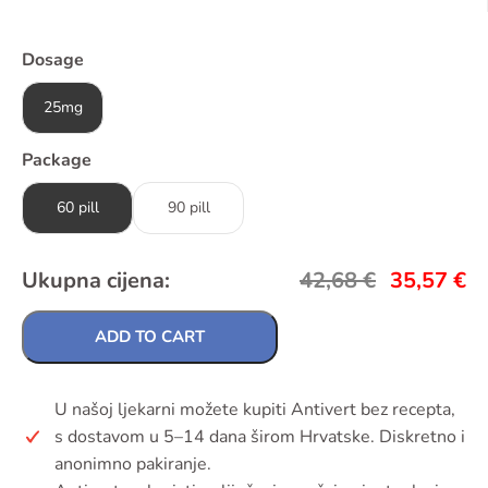
Dosage
25mg
Package
60 pill
90 pill
Ukupna cijena:
42,68
€
35,57
€
ADD TO CART
U našoj ljekarni možete kupiti Antivert bez recepta,
s dostavom u 5–14 dana širom Hrvatske. Diskretno i
anonimno pakiranje.