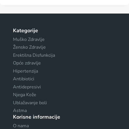
Kategorije
Muško Zdravlje
Žensko Zdravlje
Erektilna Disfunkcija
Opće zdravlje
Hipertenzija
Antibiotici
Antidepresivi
Njega Kože
Ublažavanje boli
Astma
Korisne informacije
O nama