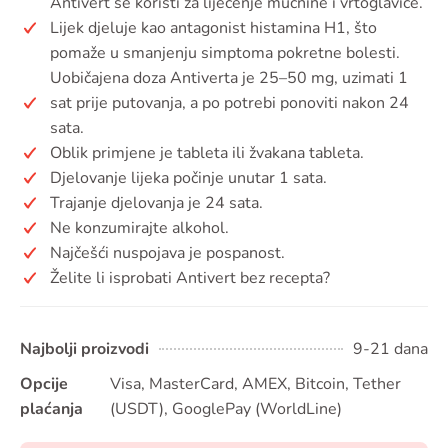
Antivert se koristi za liječenje mučnine i vrtoglavice.
Lijek djeluje kao antagonist histamina H1, što
pomaže u smanjenju simptoma pokretne bolesti.
Uobičajena doza Antiverta je 25–50 mg, uzimati 1
sat prije putovanja, a po potrebi ponoviti nakon 24
sata.
Oblik primjene je tableta ili žvakana tableta.
Djelovanje lijeka počinje unutar 1 sata.
Trajanje djelovanja je 24 sata.
Ne konzumirajte alkohol.
Najčešći nuspojava je pospanost.
Želite li isprobati Antivert bez recepta?
Najbolji proizvodi
9-21 dana
Opcije
Visa, MasterCard, AMEX, Bitcoin, Tether
plaćanja
(USDT), GooglePay (WorldLine)