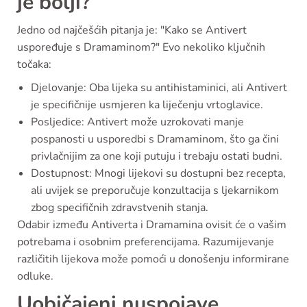
je bolji?
Jedno od najčešćih pitanja je: "Kako se Antivert
uspoređuje s Dramaminom?" Evo nekoliko ključnih
točaka:
Djelovanje: Oba lijeka su antihistaminici, ali Antivert
je specifičnije usmjeren ka liječenju vrtoglavice.
Posljedice: Antivert može uzrokovati manje
pospanosti u usporedbi s Dramaminom, što ga čini
privlačnijim za one koji putuju i trebaju ostati budni.
Dostupnost: Mnogi lijekovi su dostupni bez recepta,
ali uvijek se preporučuje konzultacija s ljekarnikom
zbog specifičnih zdravstvenih stanja.
Odabir između Antiverta i Dramamina ovisit će o vašim
potrebama i osobnim preferencijama. Razumijevanje
različitih lijekova može pomoći u donošenju informirane
odluke.
Uobičajeni nuspojave