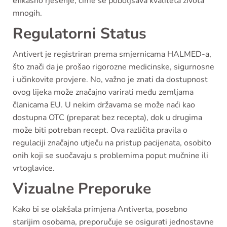
efikasno rješenje, čime se poboljšava kvaliteta života
mnogih.
Regulatorni Status
Antivert je registriran prema smjernicama HALMED-a,
što znači da je prošao rigorozne medicinske, sigurnosne
i učinkovite provjere. No, važno je znati da dostupnost
ovog lijeka može značajno varirati među zemljama
članicama EU. U nekim državama se može naći kao
dostupna OTC (preparat bez recepta), dok u drugima
može biti potreban recept. Ova različita pravila o
regulaciji značajno utječu na pristup pacijenata, osobito
onih koji se suočavaju s problemima poput mučnine ili
vrtoglavice.
Vizualne Preporuke
Kako bi se olakšala primjena Antiverta, posebno
starijim osobama, preporučuje se osigurati jednostavne