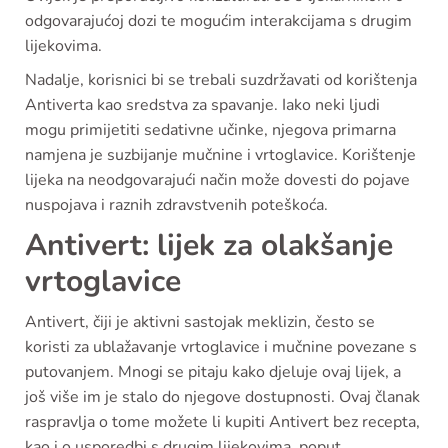
odgovarajućoj dozi te mogućim interakcijama s drugim
lijekovima.
Nadalje, korisnici bi se trebali suzdržavati od korištenja
Antiverta kao sredstva za spavanje. Iako neki ljudi
mogu primijetiti sedativne učinke, njegova primarna
namjena je suzbijanje mučnine i vrtoglavice. Korištenje
lijeka na neodgovarajući način može dovesti do pojave
nuspojava i raznih zdravstvenih poteškoća.
Antivert: lijek za olakšanje
vrtoglavice
Antivert, čiji je aktivni sastojak meklizin, često se
koristi za ublažavanje vrtoglavice i mučnine povezane s
putovanjem. Mnogi se pitaju kako djeluje ovaj lijek, a
još više im je stalo do njegove dostupnosti. Ovaj članak
raspravlja o tome možete li kupiti Antivert bez recepta,
kao i o usporedbi s drugim lijekovima, poput