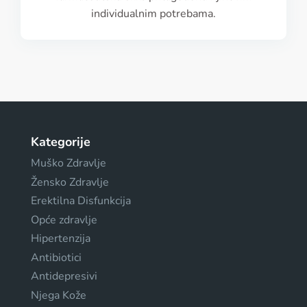
individualnim potrebama.
Kategorije
Muško Zdravlje
Žensko Zdravlje
Erektilna Disfunkcija
Opće zdravlje
Hipertenzija
Antibiotici
Antidepresivi
Njega Kože