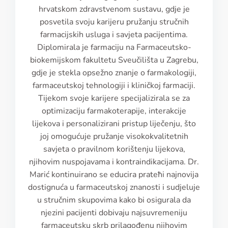
hrvatskom zdravstvenom sustavu, gdje je
posvetila svoju karijeru pružanju stručnih
farmacijskih usluga i savjeta pacijentima.
Diplomirala je farmaciju na Farmaceutsko-
biokemijskom fakultetu Sveučilišta u Zagrebu,
gdje je stekla opsežno znanje o farmakologiji,
farmaceutskoj tehnologiji i kliničkoj farmaciji.
Tijekom svoje karijere specijalizirala se za
optimizaciju farmakoterapije, interakcije
lijekova i personalizirani pristup liječenju, što
joj omogućuje pružanje visokokvalitetnih
savjeta o pravilnom korištenju lijekova,
njihovim nuspojavama i kontraindikacijama. Dr.
Marić kontinuirano se educira pratећi najnovija
dostignuća u farmaceutskoj znanosti i sudjeluje
u stručnim skupovima kako bi osigurala da
njezini pacijenti dobivaju najsuvremeniju
farmaceutsku skrb prilagođenu njihovim